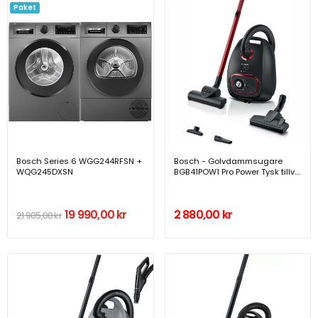
Paket
Bosch Series 6 WGG244RFSN +
Bosch - Golvdammsugare
WQG245DXSN
BGB41POW1 Pro Power Tysk tillv.
- A14019
19 990,00 kr
2 880,00 kr
21 905,00 kr