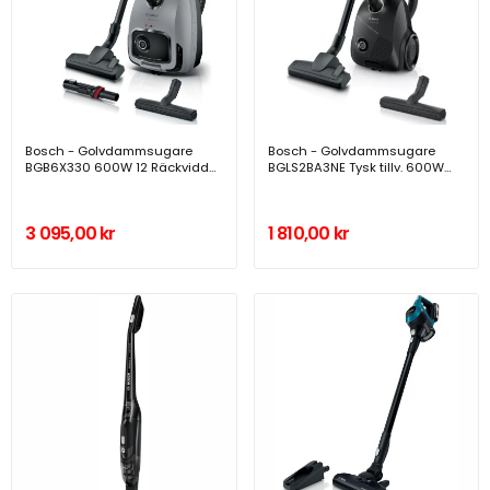
Bosch - Golvdammsugare
Bosch - Golvdammsugare
BGB6X330 600W 12 Räckvidd
BGLS2BA3NE Tysk tillv. 600W
Hepa,Fjärr Tysk tillv. - A14020
Återvunnen Plast - A14018
3 095,00 kr
1 810,00 kr