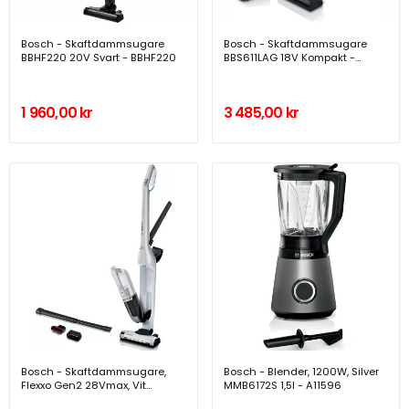
Bosch - Skaftdammsugare
Bosch - Skaftdammsugare
BBHF220 20V Svart - BBHF220
BBS611LAG 18V Kompakt -
A14021
1 960,00 kr
3 485,00 kr
Bosch - Skaftdammsugare,
Bosch - Blender, 1200W, Silver
Flexxo Gen2 28Vmax, Vit
MMB6172S 1,5l - A11596
BBH3ALL28 - A10453