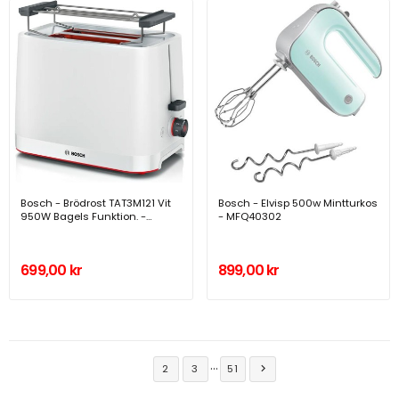
Bosch - Brödrost TAT3M121 Vit
Bosch - Elvisp 500w Mintturkos
950W Bagels Funktion. -
- MFQ40302
A14493
699,00 kr
899,00 kr
…
1
2
3
51
