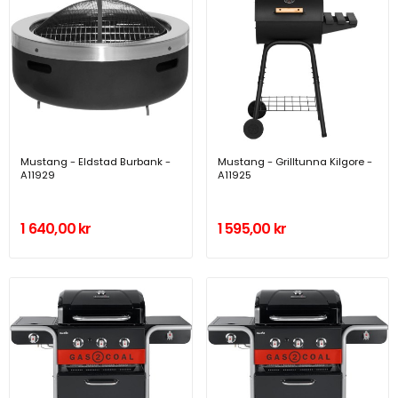
Mustang - Eldstad Burbank -
Mustang - Grilltunna Kilgore -
A11929
A11925
1 640,00 kr
1 595,00 kr