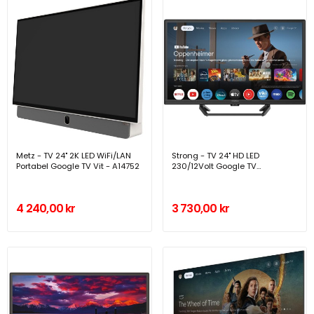
Metz - TV 24" 2K LED WiFi/LAN
Strong - TV 24" HD LED
Portabel Google TV Vit - A14752
230/12Volt Google TV
SRT24HG4723C Svart - A15127
4 240,00 kr
3 730,00 kr