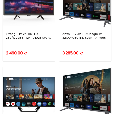
Strong - TV 24" HD LED
AIWA - TV 32" HD Google TV
230/12Volt SRT24HE4023 Svart
32GO40804HD Svart - A14595
- A15126
2 490,00 kr
3 285,00 kr