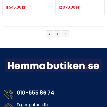
11 545,00 kr
12 070,00 kr
1
2
3

010-555 86 74
Exportgatan 41b