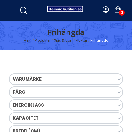
0
Frihängda
Hem
Produkter
Spis & Ugn
Fläktar
Frihängda
VARUMÄRKE
FÄRG
ENERGIKLASS
KAPACITET
BREDD (CM)