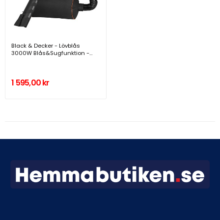
Black & Decker - Lövblås
3000W Blås&Sugfunktion -
BEBLV300-QS
1 595,00 kr