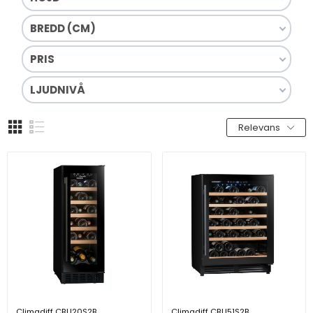
BREDD (CM)
PRIS
LJUDNIVÅ
Relevans
Climadiff CBU20S2B
Climadiff CBU51S2B