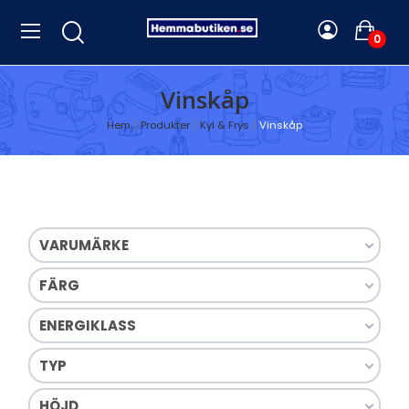
0
Vinskåp
Hem
Produkter
Kyl & Frys
Vinskåp
VARUMÄRKE
FÄRG
ENERGIKLASS
TYP
HÖJD