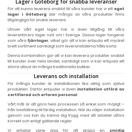
Lager i Göteborg för snabba leveranser
För att kunna leverera snabbt till våra kunder har vi ett
eget
lager i Göteborg
där många av våra produkter finns
tillgängliga för snabb leverans.
Utöver vårt eget lager har vi även tillgång till våra
leverantörers lager runt om i Sverige. Dessa lager fungerar
som våra
fjärrlager
, vilket gör att vi kan erbjuda ett mycket
brett sortiment samtidigt som leveranstiderna hålls korta.
Denna kombination gör att vi kan leverera produkter snabbt
till kunder över hela landet, samtidigt som vi kan erbjuda ett
större utbud än många traditionella butiker.
Leverans och installation
För många kunder är installationen lika viktig som själva
produkten. Därför erbjuder vi även
installation utförd av
certifierad och erfaren personal
.
Vårt mål är att göra hela processen så enkel som möjligt –
från beställning till färdig installation. När du väljer installation
genom oss kan du känna dig trygg med att arbetet utförs
korrekt och enligt gällande regler.
Vi arbetar varje dag för att skapa en
smidig