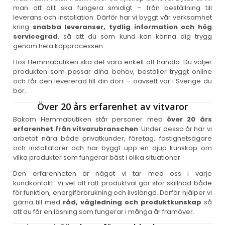
man att allt ska fungera smidigt – från beställning till
leverans och installation. Därför har vi byggt vår verksamhet
kring
snabba leveranser, tydlig information och hög
servicegrad
, så att du som kund kan känna dig trygg
genom hela köpprocessen.
Hos Hemmabutiken ska det vara enkelt att handla. Du väljer
produkten som passar dina behov, beställer tryggt online
och får den levererad till din dörr – oavsett var i Sverige du
bor.
Över 20 års erfarenhet av vitvaror
Bakom Hemmabutiken står personer med
över 20 års
erfarenhet från vitvarubranschen
. Under dessa år har vi
arbetat nära både privatkunder, företag, fastighetsägare
och installatörer och har byggt upp en djup kunskap om
vilka produkter som fungerar bäst i olika situationer.
Den erfarenheten är något vi tar med oss i varje
kundkontakt. Vi vet att rätt produktval gör stor skillnad både
för funktion, energiförbrukning och livslängd. Därför hjälper vi
gärna till med
råd, vägledning och produktkunskap
så
att du får en lösning som fungerar i många år framöver.