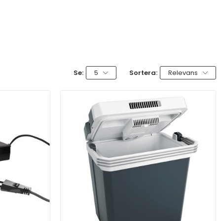
Se:
5
Sortera:
Relevans