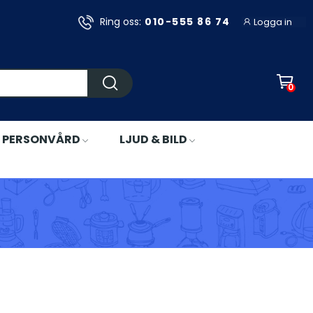
Ring oss:
010-555 86 74
Logga in
0
PERSONVÅRD
LJUD & BILD