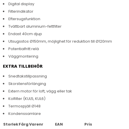
Digital display
Filterindikator
Eftersugsfunktion
Tvättbart aluminium-fettfilter
Endast 40cm djup
Utsugsstos Ø150mm, möjlighet för reduktion till Ø120mm
Potentialfritt relä
Väggmontering
EXTRA TILLBEHÖR
Snedtakstillpassning
Skorstensförlänging
Extern motor för loft, vägg eller tak
Kolfilter (KUL5, KUL6)
Termospjäll Ø148
Kondenssamlare
Storlek
Färg
Varenr
EAN
Pris