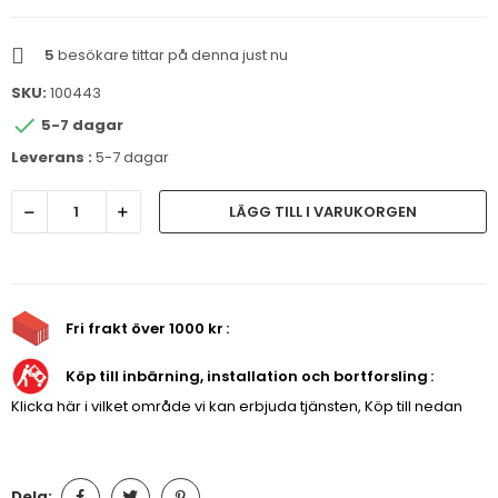
5
besökare tittar på denna just nu
SKU:
100443

5-7 dagar
Leverans :
5-7 dagar
LÄGG TILL I VARUKORGEN
Fri frakt över 1000 kr
Köp till inbärning, installation och bortforsling
Klicka här i vilket område vi kan erbjuda tjänsten, Köp till nedan
Dela: