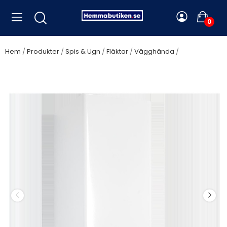
0
Hem
Produkter
Spis & Ugn
Fläktar
Vägghända
Silverline
Beta, vit 60 cm - SL 3120-60 HV