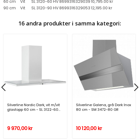
60 cm
Vit
SL 3120-60 HV
8699316329039
10,795.00 kr
90 cm
Vit
SL 3120-90 HV
8699316329053
12,195.00 kr
16 andra produkter i samma kategori:
Silverline Nordic Dark, vit m/vit
Silverline Galena, grå Dark Inox
glastopp 60 cm - SL 3122-60
80 cm - SM 3472-80 GR
HV
9 970,00 kr
10 120,00 kr