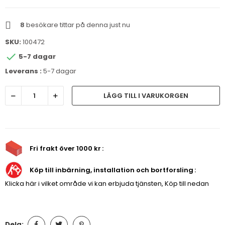
8
besökare tittar på denna just nu
SKU:
100472

5-7 dagar
Leverans :
5-7 dagar
LÄGG TILL I VARUKORGEN
Fri frakt över 1000 kr
Köp till inbärning, installation och bortforsling
Klicka här i vilket område vi kan erbjuda tjänsten, Köp till nedan
Dela: