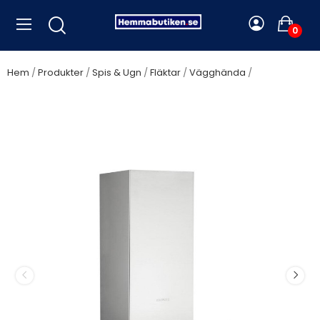
0
Hem
Produkter
Spis & Ugn
Fläktar
Vägghända
Silverline
Nordic Dark, stål m/svart glastopp 90 cm - SL 3122-90 RF