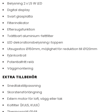
Belysning 2 x 1,5 W LED
Digital display
Svart glasplatta
Filterindikator
Eftersugsfunktion
Tvättbart aluminium-fettfilter
LED dekorationsbelysning i toppen
Utsugsstos Ø150mm, möjlighet för reduktion till Ø120mm
Fjärrkontroll
Potentialfritt relä
Väggmontering
EXTRA TILLBEHÖR
Snedtakstillpassning
Skorstensförlängning
Extern motor för loft, vägg eller tak
Kolfilter (KUL5, KUL6)
Thermospjäll Ø148