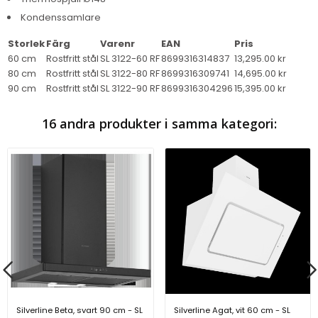
Kondenssamlare
Storlek
Färg
Varenr
EAN
Pris
60 cm
Rostfritt stål
SL 3122-60 RF
8699316314837
13,295.00 kr
80 cm
Rostfritt stål
SL 3122-80 RF
8699316309741
14,695.00 kr
90 cm
Rostfritt stål
SL 3122-90 RF
8699316304296
15,395.00 kr
16 andra produkter i samma kategori:
Silverline Beta, svart 90 cm - SL
Silverline Agat, vit 60 cm - SL