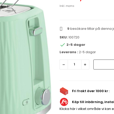
Inkl. moms
9
besökare tittar på denna j
SKU:
100720

2-5 dagar
Leverans :
2-5 dagar
Fri frakt över 1000 kr
Köp till inbärning, inst
Klicka här i vilket område vi kan 