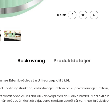
Dela:
Beskrivning
Produktdetaljer
mer Eden brödrost att liva upp ditt kök
upptiningsfunktion, avbrytningsfunktion och uppvärmningsfunktion,
rt rostat bröd du vill där du kan välja mellan 6 olika nivåer. Med extr
 när brödet är klart så skjut bara spaken uppåt så kommer brödskivor