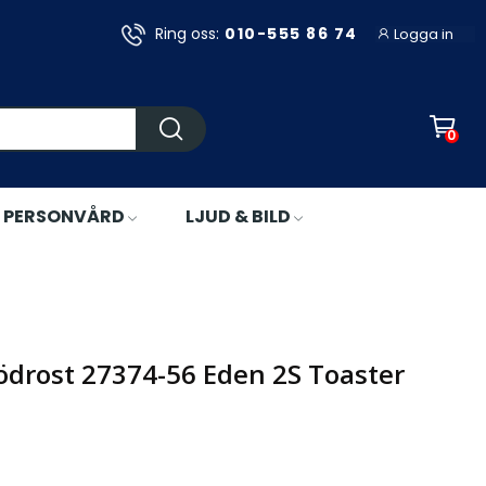
Ring oss:
010-555 86 74
Logga in
0
PERSONVÅRD
LJUD & BILD
rödrost 27374-56 Eden 2S Toaster