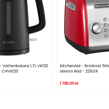
 Vattenkokare 1,7L VK120
KitchenAid - Brödrost 5K
- CHVK120
skivors Röd - 221EER
1 795,00 kr