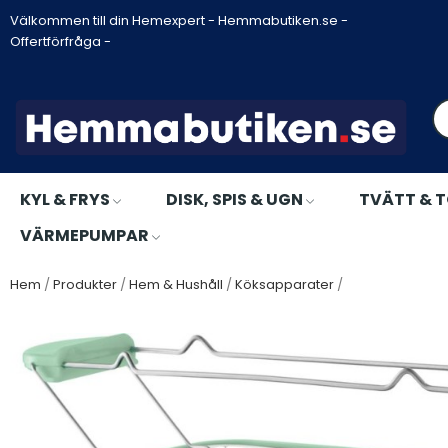
Välkommen till din Hemexpert - Hemmabutiken.se -
Offertförfråga -
KYL & FRYS
DISK, SPIS & UGN
TVÄTT & 
VÄRMEPUMPAR
Hem
Produkter
Hem & Hushåll
Köksapparater
Russell Hobbs -