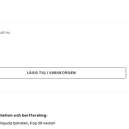
ust nu
LÄGG TILL I VARUKORGEN
allation och bortforsling
erbjuda tjänsten, Köp till nedan