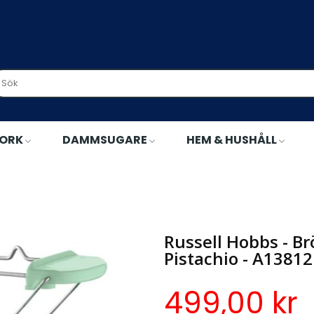
TORK
DAMMSUGARE
HEM & HUSHÅLL
 Brödrost 27374-56 Eden 2S Toaster Pistachio - A13812
Russell Hobbs - B
Pistachio - A13812
499,00 kr