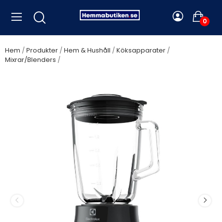
0
Hem
Produkter
Hem & Hushåll
Köksapparater
Mixrar/Blenders
Electrolux - Blender Create 4 E4TB1-6ST
Glaskanna Rostfri - 910003632