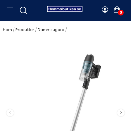
0
Hem
Produkter
Dammsugare
Philips - Skaftdammsugare
XC3133/01 AQUA MIST FILTER - A15413