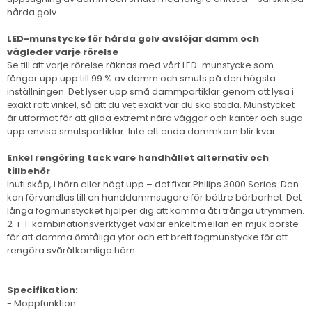
hårda golv.
LED-munstycke för hårda golv avslöjar damm och
vägleder varje rörelse
Se till att varje rörelse räknas med vårt LED-munstycke som
fångar upp upp till 99 % av damm och smuts på den högsta
inställningen. Det lyser upp små dammpartiklar genom att lysa i
exakt rätt vinkel, så att du vet exakt var du ska städa. Munstycket
är utformat för att glida extremt nära väggar och kanter och suga
upp envisa smutspartiklar. Inte ett enda dammkorn blir kvar.
Enkel rengöring tack vare handhållet alternativ och
tillbehör
Inuti skåp, i hörn eller högt upp – det fixar Philips 3000 Series. Den
kan förvandlas till en handdammsugare för bättre bärbarhet. Det
långa fogmunstycket hjälper dig att komma åt i trånga utrymmen.
2-i-1-kombinationsverktyget växlar enkelt mellan en mjuk borste
för att damma ömtåliga ytor och ett brett fogmunstycke för att
rengöra svåråtkomliga hörn.
Specifikation:
- Moppfunktion