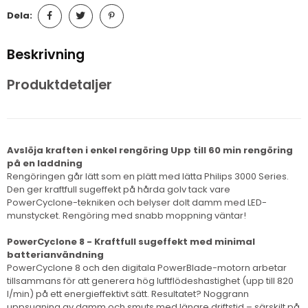
Dela:
Beskrivning
Produktdetaljer
Avslöja kraften i enkel rengöring Upp till 60 min rengöring
på en laddning
Rengöringen går lätt som en plätt med lätta Philips 3000 Series.
Den ger kraftfull sugeffekt på hårda golv tack vare
PowerCyclone-tekniken och belyser dolt damm med LED-
munstycket. Rengöring med snabb moppning väntar!
PowerCyclone 8 - Kraftfull sugeffekt med minimal
batterianvändning
PowerCyclone 8 och den digitala PowerBlade-motorn arbetar
tillsammans för att generera hög luftflödeshastighet (upp till 820
l/min) på ett energieffektivt sätt. Resultatet? Noggrann
uppsugning av damm och smuts med längre driftstid – särskilt på