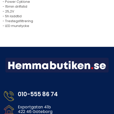
- Power Cyklone
- 15min driftstid
- 25,2V
- 5h laddtid
- Trestegsfiltrering
- LED munstycke
010-555 86 74
Exportgatan 41b
422 46 Göteborg