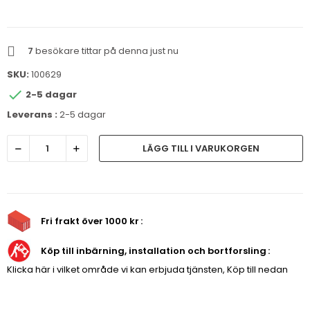
7
besökare tittar på denna just nu
SKU:
100629

2-5 dagar
Leverans :
2-5 dagar
LÄGG TILL I VARUKORGEN
Fri frakt över 1000 kr
Köp till inbärning, installation och bortforsling
Klicka här i vilket område vi kan erbjuda tjänsten, Köp till nedan