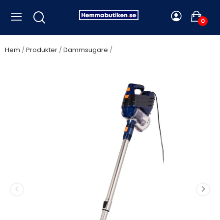
0
Hem
Produkter
Dammsugare
Tristar - Skaftdammsugare-
Cyclonesystem 2 i 1 SZ-2318 med sladd - A12481