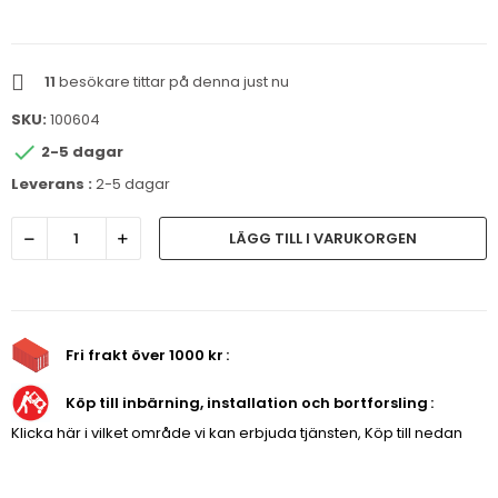
11
besökare tittar på denna just nu
SKU:
100604

2-5 dagar
Leverans :
2-5 dagar
LÄGG TILL I VARUKORGEN
Fri frakt över 1000 kr
Köp till inbärning, installation och bortforsling
Klicka här i vilket område vi kan erbjuda tjänsten, Köp till nedan