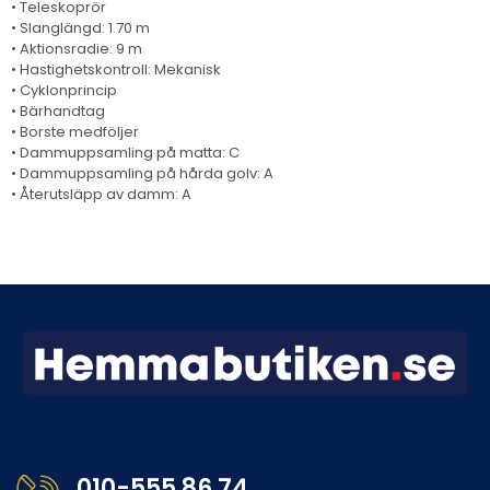
• Teleskoprör
• Slanglängd: 1.70 m
• Aktionsradie: 9 m
• Hastighetskontroll: Mekanisk
• Cyklonprincip
• Bärhandtag
• Borste medföljer
• Dammuppsamling på matta: C
• Dammuppsamling på hårda golv: A
• Återutsläpp av damm: A
010-555 86 74