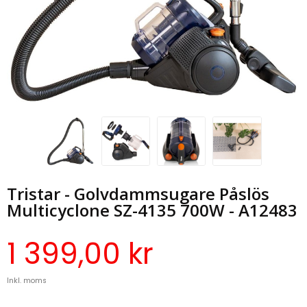
Tristar - Golvdammsugare Påslös
Multicyclone SZ-4135 700W - A12483
1 399,00 kr
Inkl. moms