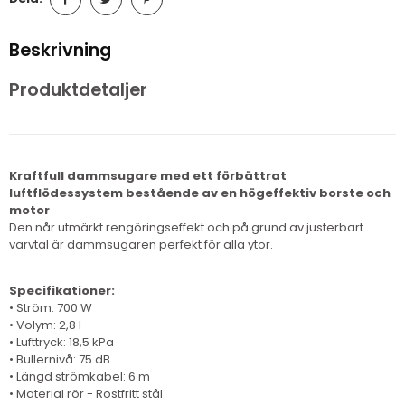
Beskrivning
Produktdetaljer
Kraftfull dammsugare med ett förbättrat
luftflödessystem bestående av en högeffektiv borste och
motor
Den når utmärkt rengöringseffekt och på grund av justerbart
varvtal är dammsugaren perfekt för alla ytor.
Specifikationer:
• Ström: 700 W
• Volym: 2,8 l
• Lufttryck: 18,5 kPa
• Bullernivå: 75 dB
• Längd strömkabel: 6 m
• Material rör - Rostfritt stål