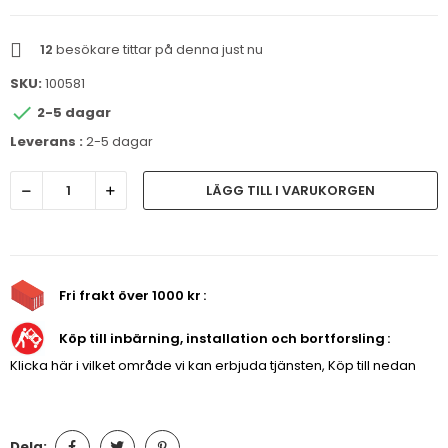
12
besökare tittar på denna just nu
SKU:
100581

2-5 dagar
Leverans :
2-5 dagar
LÄGG TILL I VARUKORGEN
Fri frakt över 1000 kr
Köp till inbärning, installation och bortforsling
Klicka här i vilket område vi kan erbjuda tjänsten, Köp till nedan
Dela: