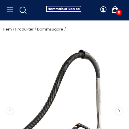
0
Hem
Produkter
Dammsugare
Tristar - Golvdammsugare
Påslös Multicyclone SZ-4135 700W - A12483