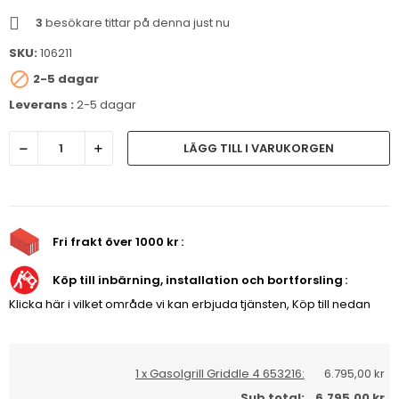
3
besökare tittar på denna just nu
SKU:
106211

2-5 dagar
Leverans :
2-5 dagar
LÄGG TILL I VARUKORGEN
Fri frakt över 1000 kr
Köp till inbärning, installation och bortforsling
Klicka här i vilket område vi kan erbjuda tjänsten, Köp till nedan
1 x Gasolgrill Griddle 4 653216:
6.795,00 kr
Sub total:
6.795,00 kr