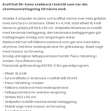
Kraftfull 36-tums stekbord i kolstål som tar din
utomhusmatlagning till nästa nivå.
Griddle 4 erbjuder en jämn och kraftfull värme över hela grillytan
med sina fyra U-brännare. Effekt 4 x 4,1 kW, total effekt 16,4 kW.
Generös grillyta på 90,5 x 50 cm. Grillplatta tillverkad av kolstål
med keramisk beläggning, den keramiska beläggningen gör
matlagningen smidig och rengöringen enkel.
Stekbordet har två fällbara sidobord som ger bra med extra
utrymme. Det finns redskapskrokar för grillredskap. Stabil vagn
med massor av förvaring.
Smidig utdragbar fettuppsamlare framtill. Piezo-tändning i
vreden. Fyra låsbara hjul.
Passande grillöverdrag 602301. 5 års garantiprogram.
- Effekt: 16,4 kW
- Fyra kraftfulla U-brännare i rostfritt stål SS443
- Piezo-tändning i vreden
- Fällbara sidobord med redskapskrokar
- Fettuppsamlare för enklare rengöring
- Grillyta 90,5 x 50 cm
- Grillplatta i kolstål med keramisk beläggning
- Stabilt vagn med massor av förvaring