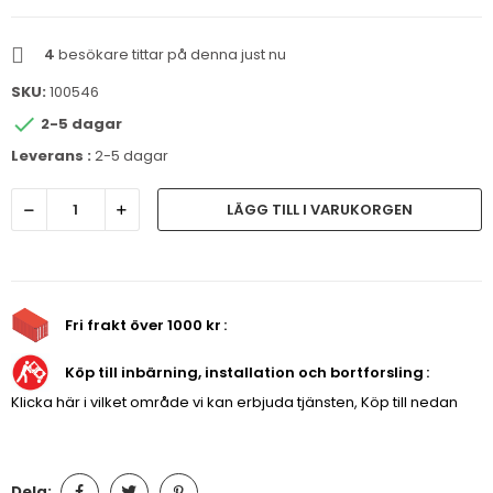
4
besökare tittar på denna just nu
SKU:
100546

2-5 dagar
Leverans :
2-5 dagar
LÄGG TILL I VARUKORGEN
Fri frakt över 1000 kr
Köp till inbärning, installation och bortforsling
Klicka här i vilket område vi kan erbjuda tjänsten, Köp till nedan
Dela: