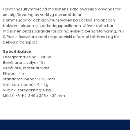
Förvaringsutrymmet på maskinens släta ovansida används för
smidig förvaring av verktyg och smådelar.
Dammsugarrör och golvmunstycken kan också snabbt och
bekvämt placeras i parkeringspositionen. Utöver detta har
maskinen platssparande förvaring, enkel tillbehörsförvaring, Pull
& Push-låssystem samt ergonomiskt utformat bärhandtag för
bekväm transport.
Specifikation:
Energiförbrukning: 1000 W
Behållarens volym: 15 L
Behållare, material plast
Elkabel: 4 m
Standardtillbehör ID: 35 mm
Vikt utan tillbehör: 4,4 kg
Vikt inkl. förpackning: 6 kg
Mått (L×B×H): 349 x 328 x 430 mm