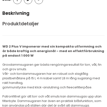
Beskrivning
Produktdetaljer
WD 2 Plus V imponerar med sin kompakta utformning och
är både kraftig och energisnål – med en effektförbrukning
på endast 1 000 W
Grovdammsugaren ger bästa rengöringsresultat för torr, våt, fin
och grov smuts.
Våt- och torrdammsugaren har en robust och slagtålig
plastbehållare på 15 l, 4 m kabel samt 1,8 m lång sugslang med
rakt handtag,
golvmunstycke med klick-anslutning och fleecefilterpåse.
Patronfiltret gör att torr och våt smuts kan dammsugas upp utan
filterbyte. Dammsugaren har även en praktisk blåsfunktion, som
kan användas på ställen där det är svårt att dammsuga.