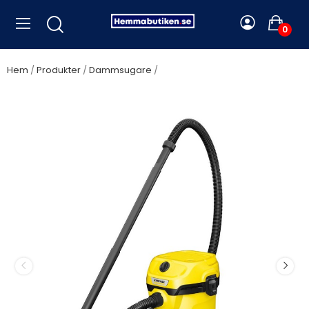
0
Hem
Produkter
Dammsugare
Kärcher - Grovdammsugare
WD2 Plus - 16280110