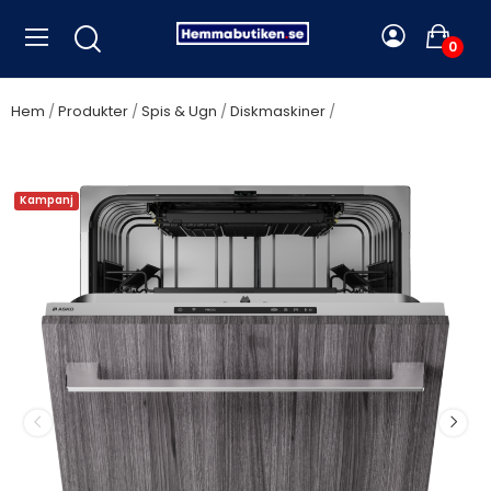
0
Hem
Produkter
Spis & Ugn
Diskmaskiner
ASKO - DFI544BXXL
- Fullintegrerade diskmaskiner
Kampanj