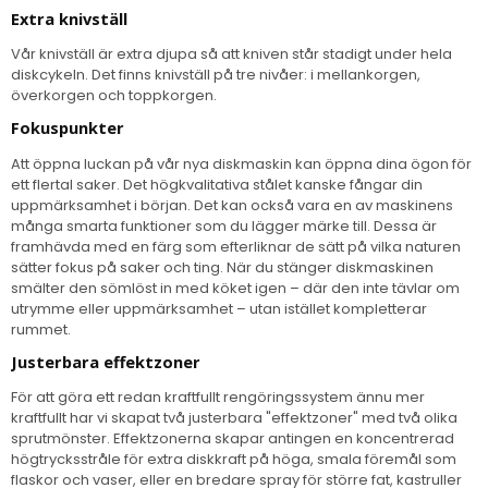
Extra knivställ
Vår knivställ är extra djupa så att kniven står stadigt under hela
diskcykeln. Det finns knivställ på tre nivåer: i mellankorgen,
överkorgen och toppkorgen.
Fokuspunkter
Att öppna luckan på vår nya diskmaskin kan öppna dina ögon för
ett flertal saker. Det högkvalitativa stålet kanske fångar din
uppmärksamhet i början. Det kan också vara en av maskinens
många smarta funktioner som du lägger märke till. Dessa är
framhävda med en färg som efterliknar de sätt på vilka naturen
sätter fokus på saker och ting. När du stänger diskmaskinen
smälter den sömlöst in med köket igen – där den inte tävlar om
utrymme eller uppmärksamhet – utan istället kompletterar
rummet.
Justerbara effektzoner
För att göra ett redan kraftfullt rengöringssystem ännu mer
kraftfullt har vi skapat två justerbara "effektzoner" med två olika
sprutmönster. Effektzonerna skapar antingen en koncentrerad
högtrycksstråle för extra diskkraft på höga, smala föremål som
flaskor och vaser, eller en bredare spray för större fat, kastruller