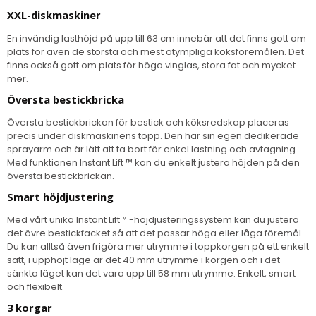
XXL-diskmaskiner
En invändig lasthöjd på upp till 63 cm innebär att det finns gott om
plats för även de största och mest otympliga köksföremålen. Det
finns också gott om plats för höga vinglas, stora fat och mycket
mer.
Översta bestickbricka
Översta bestickbrickan för bestick och köksredskap placeras
precis under diskmaskinens topp. Den har sin egen dedikerade
sprayarm och är lätt att ta bort för enkel lastning och avtagning.
Med funktionen Instant Lift ™ kan du enkelt justera höjden på den
översta bestickbrickan.
Smart höjdjustering
Med vårt unika Instant Lift™ -höjdjusteringssystem kan du justera
det övre bestickfacket så att det passar höga eller låga föremål.
Du kan alltså även frigöra mer utrymme i toppkorgen på ett enkelt
sätt, i upphöjt läge är det 40 mm utrymme i korgen och i det
sänkta läget kan det vara upp till 58 mm utrymme. Enkelt, smart
och flexibelt.
3 korgar