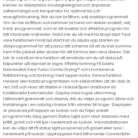
känner av disklastens smutsighetsgrad och anpassar
vattenmängd och temperatur för optimal tid och
energiförbrukning. När du har bråttom, välj snabbprogrammet
Om du har bråttom och behöver ta hand om disken snabbt, välj
kvick-programmet, som är ett snabbt och effektivt program för
lätt intorkade matrester. Diska när du vill med fördröjd start Tack
vare funktionen Fördröjd start kan du skjuta upp starten av
diskprogrammet för att passa ditt schema så att du kan komma
hem från jobbet eller skolan för att tömma den rena disken. Det
här är också en bra funktion att använda om du vill diska på
tidpunkter då elpriset är lägre. Effektiv torkning Få bästa
torkresultat med Turbo Combi Drying™ som kombinerar
fläkttorkning och torkning med öppen lucka. Denna funktion
minskar den totala programtiden och säkerställer att din disk är
ren, tott och redo att ställas in i köksskåpen snabbare än
traditionella torkmetoder. Display med logisk utformning
Lättanvänt gränssnitt och display där du väljer program, tillval och
inställningar i en naturlig rörelse från vänster till höger. Displayen
är placerad på toppen av luckan och du följer enkelt
programmets steg genom Status Light som visar statusen med
blått, grönt och rött ljus i nederkant av luckan. Vid installationen
kan du välja att få status light projicerad på golvet eller lysa i
nederkant på luckan. Uppkopplad med tillhörande ConnectLife-