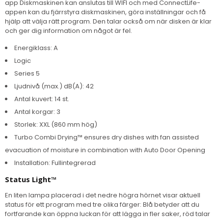
app Diskmaskinen kan anslutas till WIFI och med ConnectLife-
appen kan du fjärrstyra diskmaskinen, göra inställningar och få
hjälp att välja rätt program. Den talar också om när disken är klar
och ger dig information om något är fel.
Energiklass: A
Logic
Series 5
Ljudnivå (max.) dB(A): 42
Antal kuvert: 14 st.
Antal korgar: 3
Storlek: XXL (860 mm hög)
Turbo Combi Drying™ ensures dry dishes with fan assisted
evacuation of moisture in combination with Auto Door Opening
Installation: Fullintegrerad
Status Light™
En liten lampa placerad i det nedre högra hörnet visar aktuell
status för ett program med tre olika färger: Blå betyder att du
fortfarande kan öppna luckan för att lägga in fler saker, röd talar