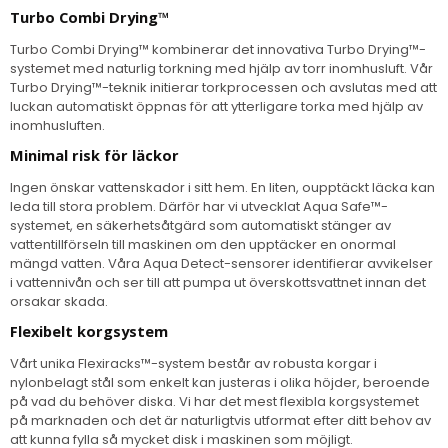
Turbo Combi Drying™
Turbo Combi Drying™ kombinerar det innovativa Turbo Drying™-
systemet med naturlig torkning med hjälp av torr inomhusluft. Vår
Turbo Drying™-teknik initierar torkprocessen och avslutas med att
luckan automatiskt öppnas för att ytterligare torka med hjälp av
inomhusluften.
Minimal risk för läckor
Ingen önskar vattenskador i sitt hem. En liten, oupptäckt läcka kan
leda till stora problem. Därför har vi utvecklat Aqua Safe™-
systemet, en säkerhetsåtgärd som automatiskt stänger av
vattentillförseln till maskinen om den upptäcker en onormal
mängd vatten. Våra Aqua Detect-sensorer identifierar avvikelser
i vattennivån och ser till att pumpa ut överskottsvattnet innan det
orsakar skada.
Flexibelt korgsystem
Vårt unika Flexiracks™-system består av robusta korgar i
nylonbelagt stål som enkelt kan justeras i olika höjder, beroende
på vad du behöver diska. Vi har det mest flexibla korgsystemet
på marknaden och det är naturligtvis utformat efter ditt behov av
att kunna fylla så mycket disk i maskinen som möjligt.