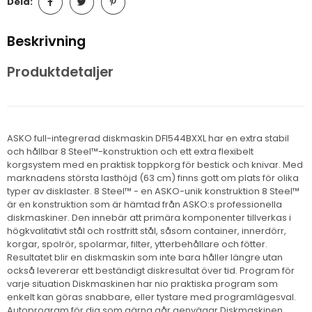
Dela:
Beskrivning
Produktdetaljer
ASKO full-integrerad diskmaskin DFI544BXXL har en extra stabil
och hållbar 8 Steel™-konstruktion och ett extra flexibelt
korgsystem med en praktisk toppkorg för bestick och knivar. Med
marknadens största lasthöjd (63 cm) finns gott om plats för olika
typer av disklaster. 8 Steel™ - en ASKO-unik konstruktion 8 Steel™
är en konstruktion som är hämtad från ASKO:s professionella
diskmaskiner. Den innebär att primära komponenter tillverkas i
högkvalitativt stål och rostfritt stål, såsom container, innerdörr,
korgar, spolrör, spolarmar, filter, ytterbehållare och fötter.
Resultatet blir en diskmaskin som inte bara håller längre utan
också levererar ett beständigt diskresultat över tid. Program för
varje situation Diskmaskinen har nio praktiska program som
enkelt kan göras snabbare, eller tystare med programlägesval.
Autoprogram för dig som gärna går genvägar Diskmaskinen