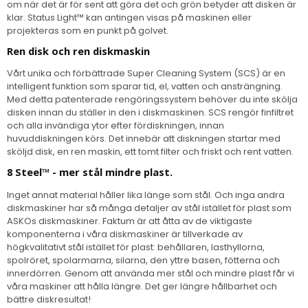
om när det är för sent att göra det och grön betyder att disken är
klar. Status Light™ kan antingen visas på maskinen eller
projekteras som en punkt på golvet.
Ren disk och ren diskmaskin
Vårt unika och förbättrade Super Cleaning System (SCS) är en
intelligent funktion som sparar tid, el, vatten och ansträngning.
Med detta patenterade rengöringssystem behöver du inte skölja
disken innan du ställer in den i diskmaskinen. SCS rengör finfiltret
och alla invändiga ytor efter fördiskningen, innan
huvuddiskningen körs. Det innebär att diskningen startar med
sköljd disk, en ren maskin, ett tomt filter och friskt och rent vatten.
8 Steel™ - mer stål mindre plast.
Inget annat material håller lika länge som stål. Och inga andra
diskmaskiner har så många detaljer av stål istället för plast som
ASKOs diskmaskiner. Faktum är att åtta av de viktigaste
komponenterna i våra diskmaskiner är tillverkade av
högkvalitativt stål istället för plast: behållaren, lasthyllorna,
spolröret, spolarmarna, silarna, den yttre basen, fötterna och
innerdörren. Genom att använda mer stål och mindre plast får vi
våra maskiner att hålla längre. Det ger längre hållbarhet och
bättre diskresultat!