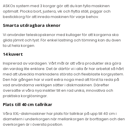
ASKOs system med 3 korgar gör att du kan fylla maskinen
optimalt. Plocka bort, justera, vik och flytta ställ, piggar och
bestickkorg för att inreda maskinen för varje behov.
Smarta utdragbara skenor
Vi använder teleskopskenor med kullager för att korgarna ska
glida jämnt och tyst. För enkel lastning och tömning kan du även
ta ut hela korgen.
14 kuvert
Inspirerad av vardagen. Vårt mål är att våra produkter ska göra
din vardag lite enklare. Det är därför vi i alla år har arbetat så hårt
med att utveckla marknadens största och flexiblaste korgsystem.
Den här gången har vi varit extra noga med att först ta reda på
vad användarna verkligen sätter i diskmaskinen. Därefter
översatte vi våra nya insikter till en rad unika, innovativa och
praktiska korglösningar.
Plats till 40 cm tallrikar
Våra XXL-diskmaskiner har plats för tallrikar på upp till 40 cm i
diametern i underkorgen när mellankorgen är borttagen och den
överkorgen är i översta position.