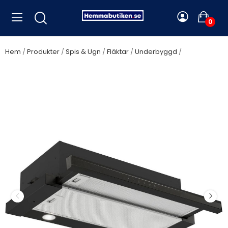
0
Hem
Produkter
Spis & Ugn
Fläktar
Underbyggd
Silverline
utdragsfläkt, 80 cm, svart - SM 1190-80 SR