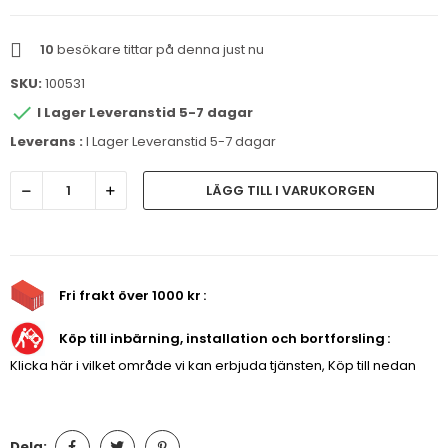
10
besökare tittar på denna just nu
SKU:
100531

I Lager Leveranstid 5-7 dagar
Leverans :
I Lager Leveranstid 5-7 dagar
LÄGG TILL I VARUKORGEN
Fri frakt över 1000 kr
Köp till inbärning, installation och bortforsling
Klicka här i vilket område vi kan erbjuda tjänsten, Köp till nedan
Dela: