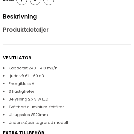
Beskrivning
Produktdetaljer
VENTILATOR
Kapacitet 240 - 410 m3/h
Ljudnivå 61 – 69 dB
Energiklass A
3 hastigheter
Belysning 2 x 3 W LED
Tvättbart aluminium-fettfilter
Utsugsstos Ø120mm
Underskåpsintegrerad modell
EXTRA TILLBEHÖR