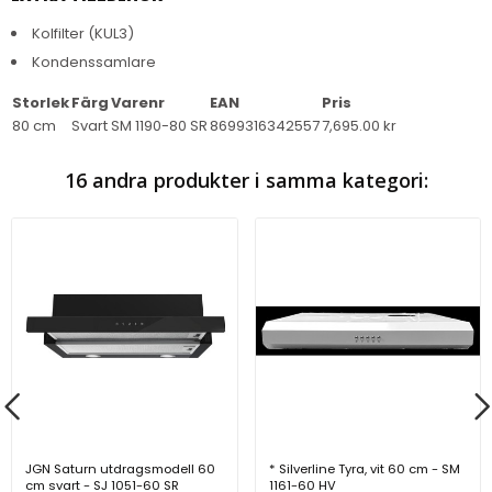
Kolfilter (KUL3)
Kondenssamlare
Storlek
Färg
Varenr
EAN
Pris
80 cm
Svart
SM 1190-80 SR
8699316342557
7,695.00 kr
16 andra produkter i samma kategori:
JGN Saturn utdragsmodell 60
* Silverline Tyra, vit 60 cm - SM
cm svart - SJ 1051-60 SR
1161-60 HV