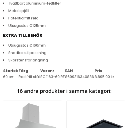
Tvättbart aluminium-fettfilter
Metallspjäll
Potentialfritt relä
Utsugsstos Ø125mm
EXTRA TILLBEHÖR
Utsugsstos Ø160mm
Snedtakstillpassning
Skorstensförlängning
Storlek
Färg
Varenr
EAN
Pris
60 cm
Rostfritt stål
SC 1163-60 RF
8699316340836
8,895.00 kr
16 andra produkter i samma kategori: