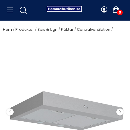
0
Hem
Produkter
Spis & Ugn
Fläktar
Centralventilation
Silverline Frigg, 60 cm, stål CENTRALVENTILATION - SC 1163-60 RF