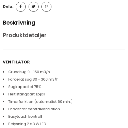
Dela:
Beskrivning
Produktdetaljer
VENTILATOR
Grundsug 0 - 150 m3/h
Forcerat sug 30 - 300 m3/h
Sugkapacitet 75%
Helt stängbart spjäll
Timerfunktion (automatisk 60 min.)
Endast för centralventilation
Easytouch kontroll
Belysning 2 x 3 W LED