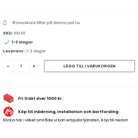
11
besökare tittar på denna just nu
SKU:
100411

1-3 dagar
Leverans :
1-3 dagar
LÄGG TILL I VARUKORGEN
Fri frakt över 1000 kr
Köp till inbärning, installation och bortforsling
Klicka här i vilket område vi kan erbjuda tjänsten, Köp till nedan