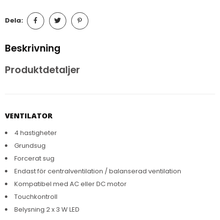
Dela:
Beskrivning
Produktdetaljer
VENTILATOR
4 hastigheter
Grundsug
Forcerat sug
Endast för centralventilation / balanserad ventilation
Kompatibel med AC eller DC motor
Touchkontroll
Belysning 2 x 3 W LED