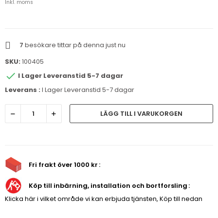
Inkl. moms
7
besökare tittar på denna just nu
SKU:
100405

I Lager Leveranstid 5-7 dagar
Leverans :
I Lager Leveranstid 5-7 dagar
LÄGG TILL I VARUKORGEN
Fri frakt över 1000 kr
Köp till inbärning, installation och bortforsling
Klicka här i vilket område vi kan erbjuda tjänsten, Köp till nedan