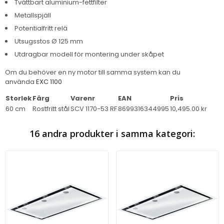
Tvättbart aluminium-fettfilter
Metallspjäll
Potentialfritt relä
Utsugsstos Ø 125 mm
Utdragbar modell för montering under skåpet
Om du behöver en ny motor till samma system kan du
använda
EXC 1100
Storlek
Färg
Varenr
EAN
Pris
60 cm
Rostfritt stål
SCV 1170-53 RF
8699316344995
10,495.00 kr
16 andra produkter i samma kategori: