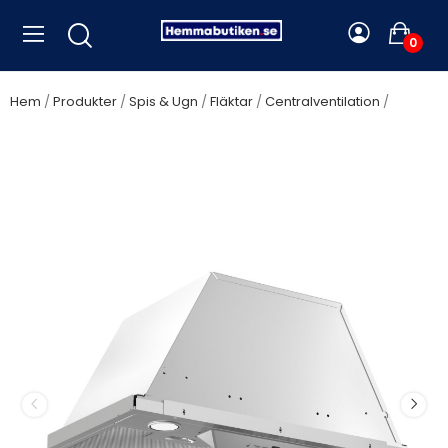
0
Hem
Produkter
Spis & Ugn
Fläktar
Centralventilation
Silverline Asmund 53 cm, stål, SILVERCOMMONVENTILATION - SCV
1170-53 RF