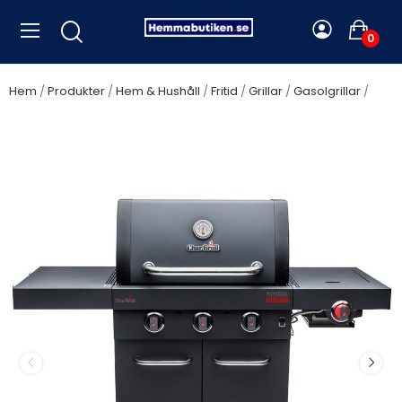
0
Hem
Produkter
Hem & Hushåll
Fritid
Grillar
Gasolgrillar
Char-Broil - Gasolgrill Professional POWER EDITION 3 140984 -
A14277