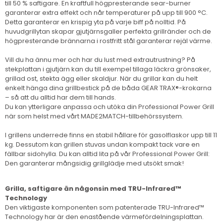
till 50 % saftigare. En kraftfull högpresterande sear-burner
garanterar extra effekt och når temperaturer på upp till 900 °C.
Detta garanterar en krispig yta på varje biff på nolltid. På
huvudgrillytan skapar gjutjärnsgaller perfekta grillränder och de
högpresterande brännarna i rostfritt stål garanterar rejäl värme.
Vill du ha ännu mer och har du lust med extrautrustning? På
stekplattan i gjutjärn kan du till exempel tillaga läckra grönsaker,
grillad ost, stekta ägg eller skaldjur. När du grillar kan du helt
enkelt hänga dina grillbestick på de båda GEAR TRAX®-krokarna
– så att du alltid har dem till hands.
Du kan ytterligare anpassa och utöka din Professional Power Grill
när som helst med vårt MADE2MATCH-tillbehörssystem.
I grillens underrede finns en stabil hållare för gasolflaskor upp till 11
kg. Dessutom kan grillen stuvas undan kompakt tack vare en
fällbar sidohylla. Du kan alltid lita på vår Professional Power Grill:
Den garanterar mångsidig grillglädje med utsökt smak!
Grilla, saftigare än någonsin med TRU-Infrared™
Technology
Den viktigaste komponenten som patenterade TRU-Infrared™
Technology har är den enastående värmefördelningsplattan.