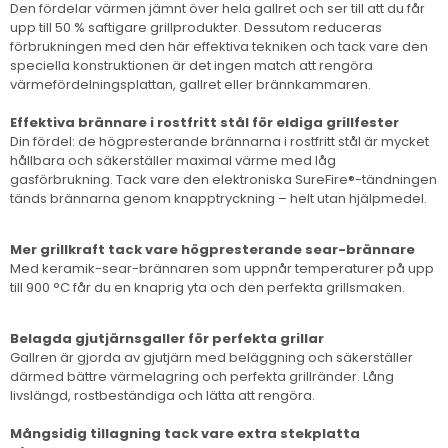
Den fördelar värmen jämnt över hela gallret och ser till att du får
upp till 50 % saftigare grillprodukter. Dessutom reduceras
förbrukningen med den här effektiva tekniken och tack vare den
speciella konstruktionen är det ingen match att rengöra
värmefördelningsplattan, gallret eller brännkammaren.
Effektiva brännare i rostfritt stål för eldiga grillfester
Din fördel: de högpresterande brännarna i rostfritt stål är mycket
hållbara och säkerställer maximal värme med låg
gasförbrukning. Tack vare den elektroniska SureFire®-tändningen
tänds brännarna genom knapptryckning – helt utan hjälpmedel.
Mer grillkraft tack vare högpresterande sear-brännare
Med keramik-sear-brännaren som uppnår temperaturer på upp
till 900 °C får du en knaprig yta och den perfekta grillsmaken.
Belagda gjutjärnsgaller för perfekta grillar
Gallren är gjorda av gjutjärn med beläggning och säkerställer
därmed bättre värmelagring och perfekta grillränder. Lång
livslängd, rostbeständiga och lätta att rengöra.
Mångsidig tillagning tack vare extra stekplatta