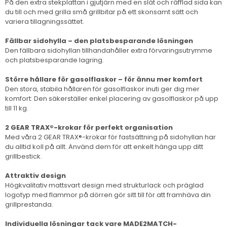
På den extra stekplattan i gjutjärn med en slät och räfflad sida kan
du till och med grilla små grillbitar på ett skonsamt sätt och
variera tillagningssättet.
Fällbar sidohylla – den platsbesparande lösningen
Den fällbara sidohyllan tillhandahåller extra förvaringsutrymme
och platsbesparande lagring.
Större hållare för gasolflaskor – för ännu mer komfort
Den stora, stabila hållaren för gasolflaskor inuti ger dig mer
komfort: Den säkerställer enkel placering av gasolflaskor på upp
till 11 kg.
2 GEAR TRAX®-krokar för perfekt organisation
Med våra 2 GEAR TRAX®-krokar för fastsättning på sidohyllan har
du alltid koll på allt. Använd dem för att enkelt hänga upp ditt
grillbestick.
Attraktiv design
Högkvalitativ mattsvart design med strukturlack och präglad
logotyp med flammor på dörren gör sitt till för att framhäva din
grillprestanda.
Individuella lösningar tack vare MADE2MATCH-