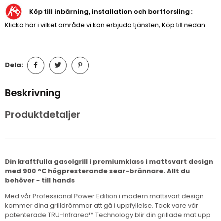
Köp till inbärning, installation och bortforsling
Klicka här i vilket område vi kan erbjuda tjänsten, Köp till nedan
Dela:
Beskrivning
Produktdetaljer
Din kraftfulla gasolgrill i premiumklass i mattsvart design
med 900 °C högpresterande sear-brännare. Allt du
behöver - till hands
Med vår Professional Power Edition i modern mattsvart design
kommer dina grilldrömmar att gå i uppfyllelse. Tack vare vår
patenterade TRU-Infrared™ Technology blir din grillade mat upp