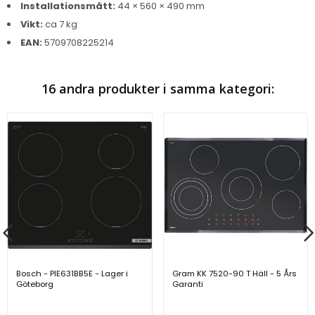
Installationsmått:
44 × 560 × 490 mm
Vikt:
ca 7 kg
EAN:
5709708225214
16 andra produkter i samma kategori:
Bosch - PIE631BB5E - Lager i
Gram KK 7520-90 T Häll - 5 Års
Göteborg
Garanti