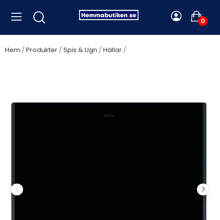
0
Hem
Produkter
Spis & Ugn
Hällar
Gram KKI 6344-90 TI Häll -
5 Års Garanti