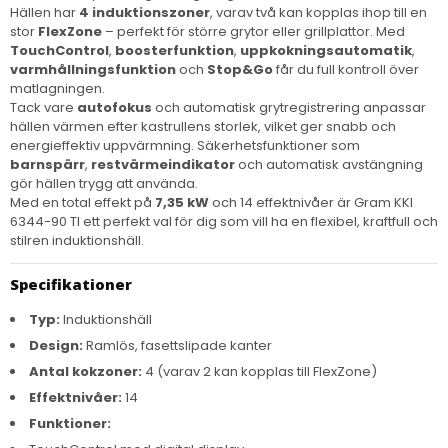
Hällen har
4 induktionszoner
, varav två kan kopplas ihop till en
stor
FlexZone
– perfekt för större grytor eller grillplattor. Med
TouchControl
,
boosterfunktion
,
uppkokningsautomatik
,
varmhållningsfunktion
och
Stop&Go
får du full kontroll över
matlagningen.
Tack vare
autofokus
och automatisk grytregistrering anpassar
hällen värmen efter kastrullens storlek, vilket ger snabb och
energieffektiv uppvärmning. Säkerhetsfunktioner som
barnspärr
,
restvärmeindikator
och automatisk avstängning
gör hällen trygg att använda.
Med en total effekt på
7,35 kW
och 14 effektnivåer är Gram KKI
6344-90 TI ett perfekt val för dig som vill ha en flexibel, kraftfull och
stilren induktionshäll.
Specifikationer
Typ:
Induktionshäll
Design:
Ramlös, fasettslipade kanter
Antal kokzoner:
4 (varav 2 kan kopplas till FlexZone)
Effektnivåer:
14
Funktioner: