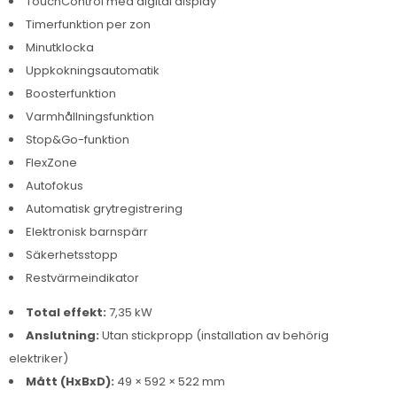
TouchControl med digital display
Timerfunktion per zon
Minutklocka
Uppkokningsautomatik
Boosterfunktion
Varmhållningsfunktion
Stop&Go-funktion
FlexZone
Autofokus
Automatisk grytregistrering
Elektronisk barnspärr
Säkerhetsstopp
Restvärmeindikator
Total effekt:
7,35 kW
Anslutning:
Utan stickpropp (installation av behörig
elektriker)
Mått (HxBxD):
49 × 592 × 522 mm