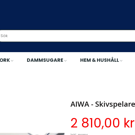
TORK
DAMMSUGARE
HEM & HUSHÅLL
it - A14410
AIWA - Skivspelar
2 810,00 kr
Inkl. moms