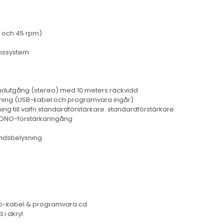
3 och 45 rpm)
onssystem
ljudutgång (stereo) med 10 meters räckvidd
spelning (USB-kabel och programvara ingår)
ing till valfri standardförstärkare. standardförstärkare
PHONO-förstärkaringång
undsbelysning
usb-kabel & programvara cd
i akryl