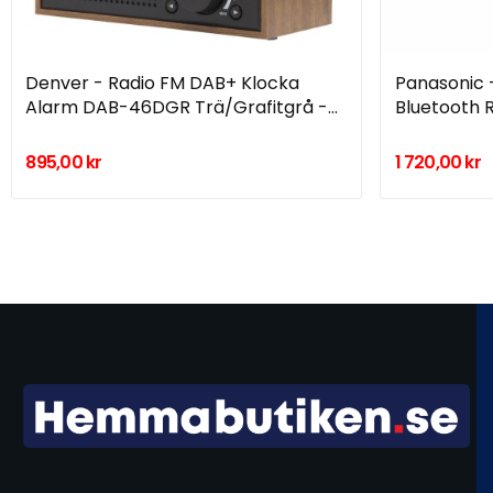
Denver - Radio FM DAB+ Klocka
Panasonic 
Alarm DAB-46DGR Trä/Grafitgrå -
Bluetooth 
DAB-46DARKGREY
D30BTEG-
895,00 kr
1 720,00 kr