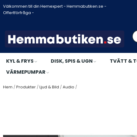
Välkommen till din Hemexpert - Hemmabutiken.se -
Offertförfråga -
KYL & FRYS
DISK, SPIS & UGN
TVÄTT & 
VÄRMEPUMPAR
Hem
Produkter
Ljud & Bild
Audio
AIWA - Skivspelare Premium V