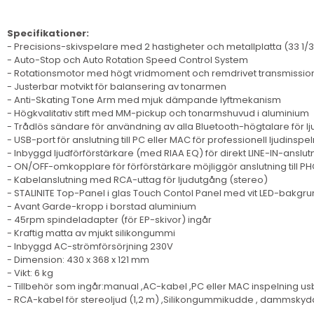
Specifikationer:
- Precisions-skivspelare med 2 hastigheter och metallplatta (33 1/
- Auto-Stop och Auto Rotation Speed Control System
- Rotationsmotor med högt vridmoment och remdrivet transmissi
- Justerbar motvikt för balansering av tonarmen
- Anti-Skating Tone Arm med mjuk dämpande lyftmekanism
- Högkvalitativ stift med MM-pickup och tonarmshuvud i aluminium
- Trådlös sändare för användning av alla Bluetooth-högtalare för 
- USB-port för anslutning till PC eller MAC för professionell ljudin
- Inbyggd ljudförförstärkare (med RIAA EQ) för direkt LINE-IN-anslutn
- ON/OFF-omkopplare för förförstärkare möjliggör anslutning till 
- Kabelanslutning med RCA-uttag för ljudutgång (stereo)
- STALINITE Top-Panel i glas Touch Contol Panel med vit LED-bakgr
- Avant Garde-kropp i borstad aluminium
- 45rpm spindeladapter (för EP-skivor) ingår
- Kraftig matta av mjukt silikongummi
- Inbyggd AC-strömförsörjning 230V
- Dimension: 430 x 368 x 121 mm
- Vikt: 6 kg
- Tillbehör som ingår:manual ,AC-kabel ,PC eller MAC inspelning 
- RCA-kabel för stereoljud (1,2 m) ,Silikongummikudde , dammskydd 