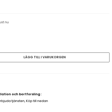
ust nu
LÄGG TILL I VARUKORGEN
allation och bortforsling
erbjuda tjänsten, Köp till nedan