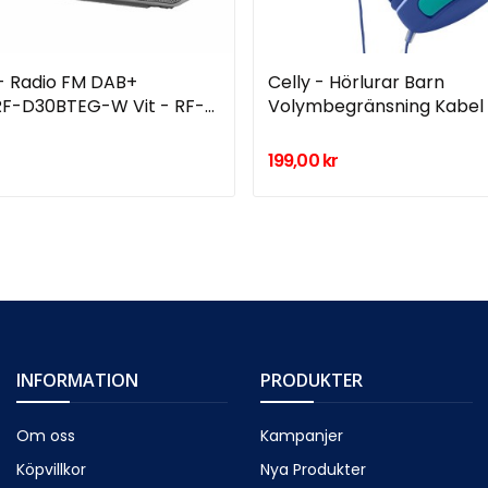
- Radio FM DAB+
Celly - Hörlurar Barn
RF-D30BTEG-W Vit - RF-
Volymbegränsning Kabel
W
KidsBeat Blå - A14039
199,00 kr
INFORMATION
PRODUKTER
Om oss
Kampanjer
Köpvillkor
Nya Produkter