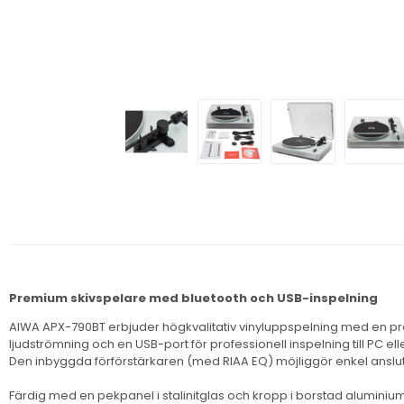
Premium skivspelare med bluetooth och USB-inspelning
AIWA APX-790BT erbjuder högkvalitativ vinyluppspelning med en prec
ljudströmning och en USB-port för professionell inspelning till PC ell
Den inbyggda förförstärkaren (med RIAA EQ) möjliggör enkel anslutn
Färdig med en pekpanel i stalinitglas och kropp i borstad aluminiu