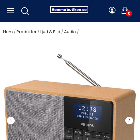
0
Hem
Produkter
Ljud & Bild
Audio
Philips - Radio FM DAB+
Bluetooth TAR5505/10 Trähölje - A12999