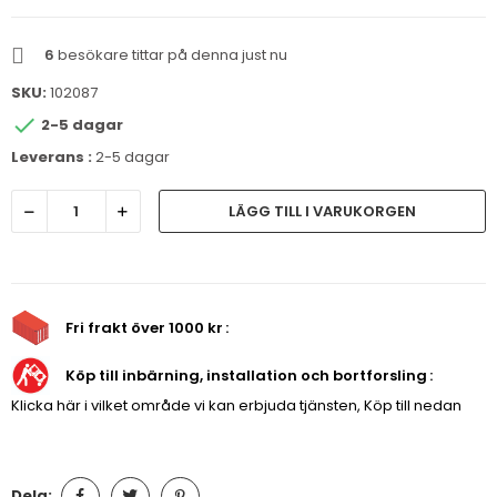
6
besökare tittar på denna just nu
SKU:
102087

2-5 dagar
Leverans :
2-5 dagar
LÄGG TILL I VARUKORGEN
Fri frakt över 1000 kr
Köp till inbärning, installation och bortforsling
Klicka här i vilket område vi kan erbjuda tjänsten, Köp till nedan
Dela: