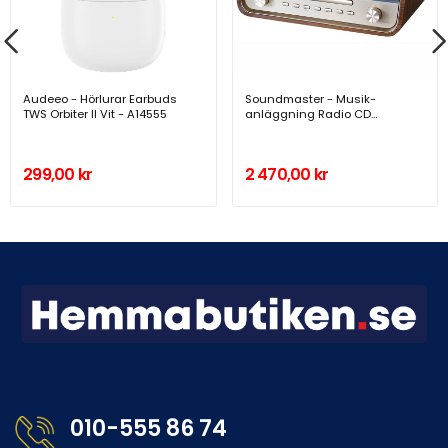
Audeeo - Hörlurar Earbuds
Soundmaster - Musik-
TWS Orbiter II Vit - A14555
anläggning Radio CD
Bluetooth DAB970BR1 Trä -
DAB970BR1
299,00 kr
2 470,00 kr
010-555 86 74