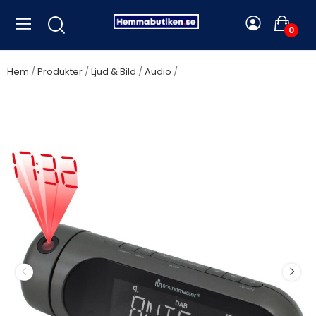
0
Hem
Produkter
Ljud & Bild
Audio
Soundmaster - Klockradio
Projektion DAB+/FM-RDS UR6700AN Svart - UR6700AN