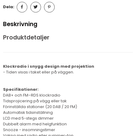
Dela:
Beskrivning
Produktdetaljer
Klockradio i snygg design med projektion
- Tiden visas i taket eller på väggen.
Specifikationer:
DAB+ och FM–RDS klockradio
Tidsprojicering på vägg eller tak
Förinställda stationer (20 DAB / 20 FM)
Automatisk tidsinställning
LCD med 5-stegs dimmer
Dubbelt alarm med helgfunktion
Snooze - insomningstimer
Vakna med radio eller summer-ton