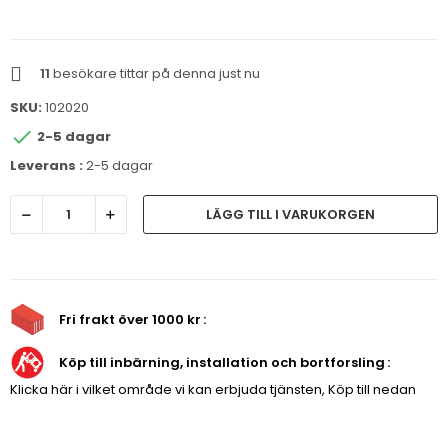
11
besökare tittar på denna just nu
SKU:
102020

2-5 dagar
Leverans :
2-5 dagar
LÄGG TILL I VARUKORGEN
Fri frakt över 1000 kr
Köp till inbärning, installation och bortforsling
Klicka här i vilket område vi kan erbjuda tjänsten, Köp till nedan