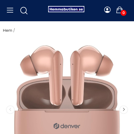
0
Hem
Denver - Hörlurar In-Ear TWS 6h TWE-48DR Rosa - A12528