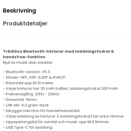
Beskrivning
Produktdetaljer
Trådlösa Bluetooth-hörlurar med laddningsfodral &
handsfree-funktion
Njut av musik utan sladdar
- Bluetooth-version: V5.3
- Stöder: HFP, HSP, A2DP & AVRCP
- Räckvidd upp till 10 meter
- Varje hörlurar har 30 mAh batteri, laddningsfodral 200 mAh
- Frekvensgång: 20Hz - 20kHz
- Drivenhet: 10mm
- Lätt vikt: 4,3 gram styck
- Inbyggd mikrofon för handsfreesamtal
- Varje laddning av hörlurar (i laddningsfodral) tar cirka 1 timme
- Uppspelningstid för samtal och musik: upp till 6 timmar
- USB Type-C för laddning