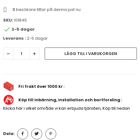
3
besökare tittar på denna just nu
SKU:
101845

2-5 dagar
Leverans :
2-5 dagar
LÄGG TILL I VARUKORGEN
Fri frakt över 1000 kr
Köp till inbärning, installation och bortforsling
Klicka här i vilket område vi kan erbjuda tjänsten, Köp till nedan
Dela: