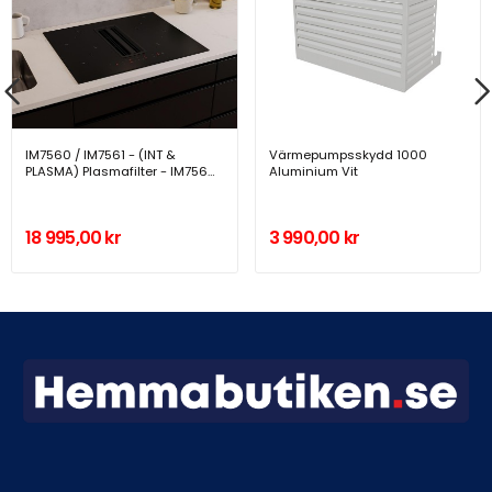
IM7560 / IM7561 - (INT &
Värmepumpsskydd 1000
PLASMA) Plasmafilter - IM7560
Aluminium Vit
/ IM7561
18 995,00 kr
3 990,00 kr