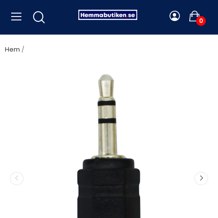
0
Hem
LogiLink - 2,5mm-hona - 3,5mm-hane Stereo - CA1102