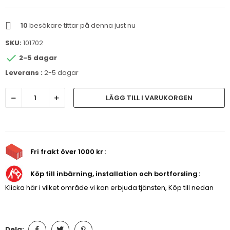
10
besökare tittar på denna just nu
SKU:
101702

2-5 dagar
Leverans :
2-5 dagar
LÄGG TILL I VARUKORGEN
Fri frakt över 1000 kr
Köp till inbärning, installation och bortforsling
Klicka här i vilket område vi kan erbjuda tjänsten, Köp till nedan
Dela: