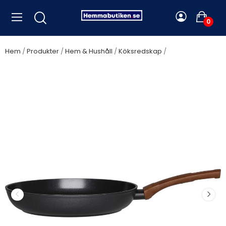
0
Hem
Produkter
Hem & Hushåll
Köksredskap
Maku -
Stekpanna Patron 28 cm - A15363