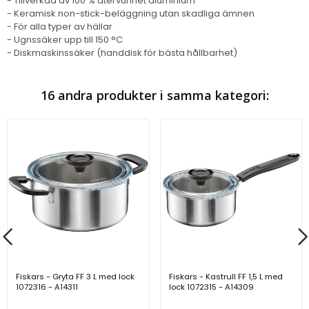
- Tillverkad av 100 % återvunnet aluminium
- Keramisk non-stick-beläggning utan skadliga ämnen
- För alla typer av hällar
- Ugnssäker upp till 150 °C
- Diskmaskinssäker (handdisk för bästa hållbarhet)
16 andra produkter i samma kategori:
Fiskars - Gryta FF 3 L med lock
Fiskars - Kastrull FF 1,5 L med
1072316 - A14311
lock 1072315 - A14309