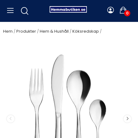
0
Hem
Produkter
Hem & Hushåll
Köksredskap
Maku -
Besticksset Rostfritt Stål 24 st. - A15360