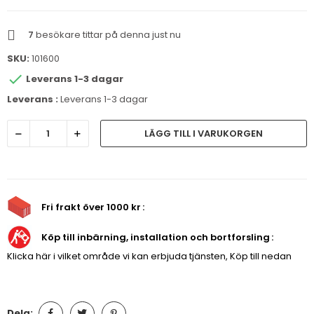
7
besökare tittar på denna just nu
SKU:
101600

Leverans 1-3 dagar
Leverans :
Leverans 1-3 dagar
LÄGG TILL I VARUKORGEN
Fri frakt över 1000 kr
Köp till inbärning, installation och bortforsling
Klicka här i vilket område vi kan erbjuda tjänsten, Köp till nedan
Dela: