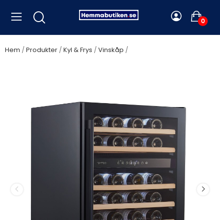
0
Hem
Produkter
Kyl & Frys
Vinskåp
Temptech Classique
CLX60DB