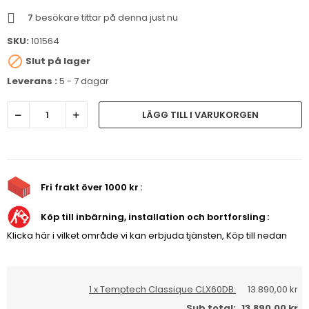
7
besökare tittar på denna just nu
SKU:
101564

Slut på lager
Leverans :
5 - 7 dagar
LÄGG TILL I VARUKORGEN
Fri frakt över 1000 kr
Köp till inbärning, installation och bortforsling
Klicka här i vilket område vi kan erbjuda tjänsten, Köp till nedan
1 x Temptech Classique CLX60DB:
13.890,00 kr
Sub total:
13.890,00 kr