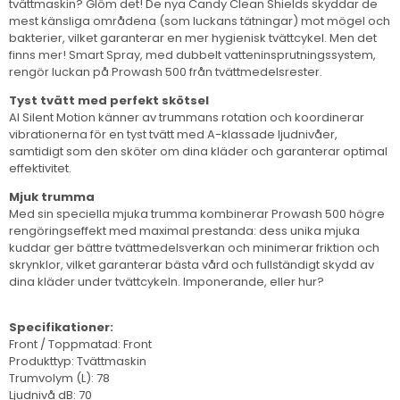
tvättmaskin? Glöm det! De nya Candy Clean Shields skyddar de
mest känsliga områdena (som luckans tätningar) mot mögel och
bakterier, vilket garanterar en mer hygienisk tvättcykel. Men det
finns mer! Smart Spray, med dubbelt vatteninsprutningssystem,
rengör luckan på Prowash 500 från tvättmedelsrester.
Tyst tvätt med perfekt skötsel
AI Silent Motion känner av trummans rotation och koordinerar
vibrationerna för en tyst tvätt med A-klassade ljudnivåer,
samtidigt som den sköter om dina kläder och garanterar optimal
effektivitet.
Mjuk trumma
Med sin speciella mjuka trumma kombinerar Prowash 500 högre
rengöringseffekt med maximal prestanda: dess unika mjuka
kuddar ger bättre tvättmedelsverkan och minimerar friktion och
skrynklor, vilket garanterar bästa vård och fullständigt skydd av
dina kläder under tvättcykeln. Imponerande, eller hur?
Specifikationer:
Front / Toppmatad: Front
Produkttyp: Tvättmaskin
Trumvolym (L): 78
Ljudnivå dB: 70