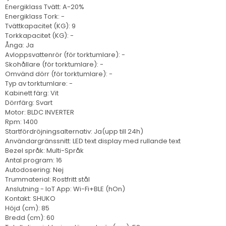
Energiklass Tvätt: A-20%
Energiklass Tork: -
Tvättkapacitet (KG): 9
Torkkapacitet (KG): -
Ånga: Ja
Avloppsvattenrör (för torktumlare): -
Skohållare (för torktumlare): -
Omvänd dörr (för torktumlare): -
Typ av torktumlare: -
Kabinett färg: Vit
Dörrfärg: Svart
Motor: BLDC INVERTER
Rpm: 1400
Startfördröjningsalternativ: Ja(upp till 24h)
Användargränssnitt: LED text display med rullande text
Bezel språk: Multi-Språk
Antal program: 16
Autodosering: Nej
Trummaterial: Rostfritt stål
Anslutning - IoT App: Wi-Fi+BLE (hOn)
Kontakt: SHUKO
Höjd (cm): 85
Bredd (cm): 60