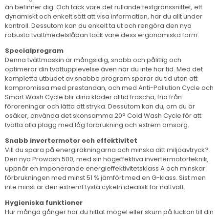
än befinner dig. Och tack vare det rullande textgränssnittet, ett
dynamiskt och enkelt sätt att visa information, har du allt under
kontroll. Dessutom kan du enkelt ta ut och rengöra den nya
robusta tvättmedelslådan tack vare dess ergonomiska form.
Specialprogram
Denna tvättmaskin är mångsidig, snabb och pålitlig och
optimerar din tvättupplevelse även när du inte har tid. Med det
kompletta utbudet av snabba program sparar du tid utan att
kompromissa med prestandan, och med Anti-Pollution Cycle och
Smart Wash Cycle blir dina kläder alltid fräscha, fria från
föroreningar och lätta att stryka. Dessutom kan du, om du är
osäker, använda det skonsamma 20° Cold Wash Cycle för att
tvätta alla plagg med låg förbrukning och extrem omsorg.
Snabb invertermotor och effektivitet
Vill du spara på energiräkningarna och minska ditt miljöavtryck?
Den nya Prowash 500, med sin högeffektiva invertermotorteknik,
uppnår en imponerande energieffektivitetsklass A och minskar
förbrukningen med minst 51 % jämfört med en G-klass. Sist men
inte minst är den extremt tysta cykeln idealisk för nattvätt.
Hygieniska funktioner
Hur många gånger har du hittat mögel eller skum på luckan till din