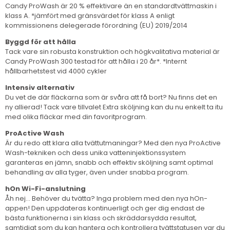
Candy ProWash är 20 % effektivare än en standardtvättmaskin i
klass A. *jämfört med gränsvärdet för klass A enligt
kommissionens delegerade förordning (EU) 2019/2014
Byggd för att hålla
Tack vare sin robusta konstruktion och högkvalitativa material är
Candy ProWash 300 testad för att hålla i 20 år*. *Internt
hållbarhetstest vid 4000 cykler
Intensiv alternativ
Du vet de där fläckarna som är svåra att få bort? Nu finns det en
ny allierad! Tack vare tillvalet Extra sköljning kan du nu enkelt ta itu
med olika fläckar med din favoritprogram.
ProActive Wash
Är du redo att klara alla tvättutmaningar? Med den nya ProActive
Wash-tekniken och dess unika vatteninjektionssystem
garanteras en jämn, snabb och effektiv sköljning samt optimal
behandling av alla tyger, även under snabba program.
hOn Wi-Fi-anslutning
Åh nej... Behöver du tvätta? Inga problem med den nya hOn-
appen! Den uppdateras kontinuerligt och ger dig endast de
bästa funktionerna i sin klass och skräddarsydda resultat,
samtidigt som du kan hantera och kontrollera tvättstatusen var du