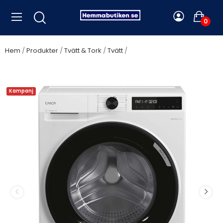
0
Hem
Produkter
Tvätt & Tork
Tvätt
Candy - Tvättmaskin
ProWash 500 9Kg - A15224
Kampanj