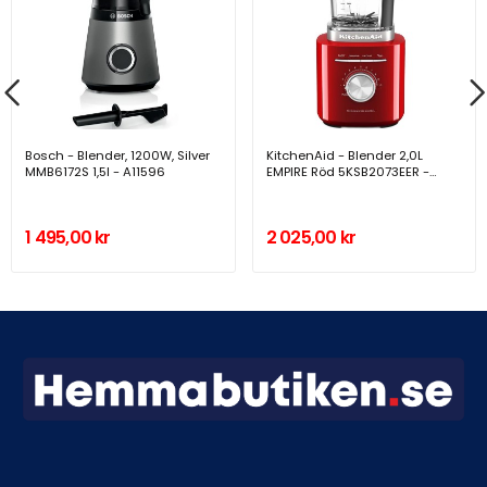
Bosch - Blender, 1200W, Silver
KitchenAid - Blender 2,0L
MMB6172S 1,5l - A11596
EMPIRE Röd 5KSB2073EER -
A15831
1 495,00 kr
2 025,00 kr