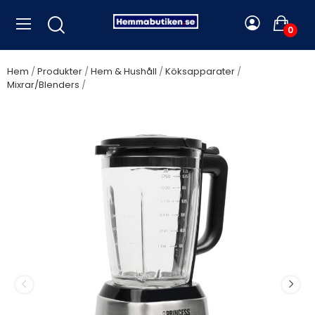
0
Hem
Produkter
Hem & Hushåll
Köksapparater
Mixrar/Blenders
Princess - Mixer 212094 Blender Solid Pro
1400Watt 1,75l - A11511