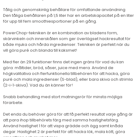
Tålig och genomskinlig behållare för omfattande användning
Den tåliga behållaren på 1,5 liter har en arbetskapacitet på en liter
för upp till fem smoothiesportioner på en gång.
PowerChop-tekniken är en kombination av bladens form,
skärvinkeln och innerskålen som ger överlägset hackresultat för
både mjuka och hårda ingredienser. Tekniken är perfekt när du
vill göra puré och blanda till kaksmet!
Med fler än 29 funktioner finns det ingen gräns för vad du kan
göra: måltider, bröd, såser, juice med mera. Använd de
högkvalitativa och flerfunktionella tillbehören för att hacka, göra
puré och mala ingredienser (S-blad), eller bara skiva och strimla
(2-i-1-skiva). Vad du än känner för!
Snabb behandling med stort matningsrör för minsta möjliga
förarbete.
Det enda du behöver göra för att få perfekt resultat varje gång är
att para ihop tillbehörets färg med samma hastighetsfärg.
Använd hastighet 1 för att vispa grädde och ägg samt knåda
degar. Hastighet 2 är perfekt för att hacka lök, mala kött, göra