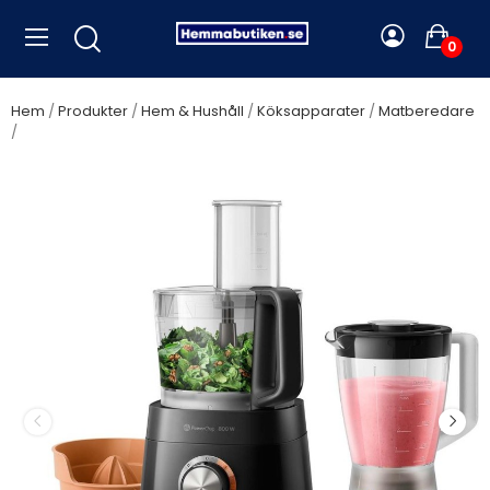
0
Hem
Produkter
Hem & Hushåll
Köksapparater
Matberedare
Philips - Matberedare HR7510 Kompakt 800Watt - A15410