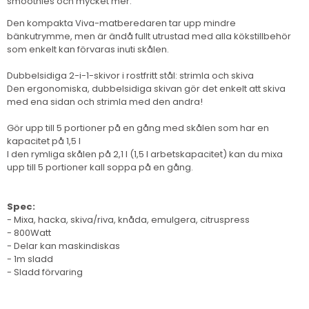
smoothies och mycket mer.
Den kompakta Viva-matberedaren tar upp mindre
bänkutrymme, men är ändå fullt utrustad med alla kökstillbehör
som enkelt kan förvaras inuti skålen.
Dubbelsidiga 2-i-1-skivor i rostfritt stål: strimla och skiva
Den ergonomiska, dubbelsidiga skivan gör det enkelt att skiva
med ena sidan och strimla med den andra!
Gör upp till 5 portioner på en gång med skålen som har en
kapacitet på 1,5 l
I den rymliga skålen på 2,1 l (1,5 l arbetskapacitet) kan du mixa
upp till 5 portioner kall soppa på en gång.
Spec:
- Mixa, hacka, skiva/riva, knåda, emulgera, citruspress
- 800Watt
- Delar kan maskindiskas
- 1m sladd
- Sladd förvaring