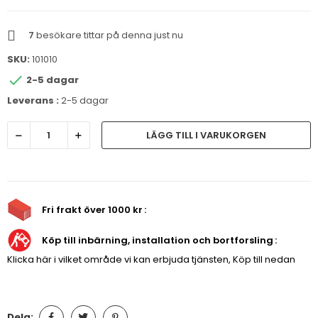
7
besökare tittar på denna just nu
SKU:
101010

2-5 dagar
Leverans :
2-5 dagar
LÄGG TILL I VARUKORGEN
Fri frakt över 1000 kr
Köp till inbärning, installation och bortforsling
Klicka här i vilket område vi kan erbjuda tjänsten, Köp till nedan
Dela: