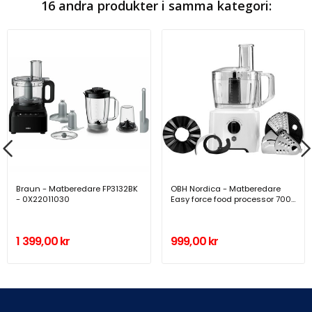
16 andra produkter i samma kategori:
Braun - Matberedare FP3132BK
OBH Nordica - Matberedare
- 0X22011030
Easy force food processor 700
W white FO2441S0 - A10558
1 399,00 kr
999,00 kr