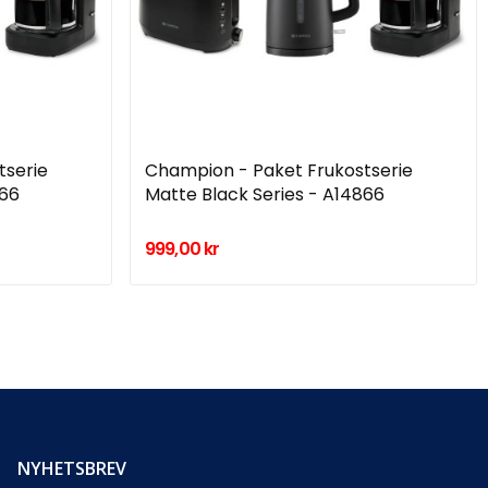
tserie
Champion - Paket Frukostserie
866
Matte Black Series - A14866
999,00 kr
NYHETSBREV