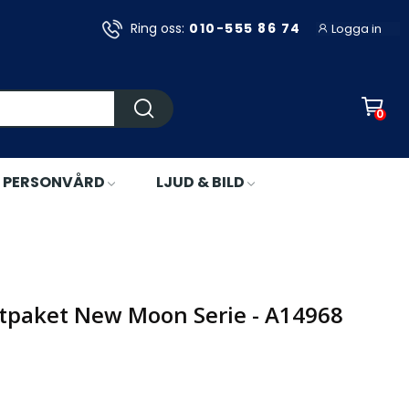
Ring oss:
010-555 86 74
Logga in
0
PERSONVÅRD
LJUD & BILD
ostpaket New Moon Serie - A14968
r