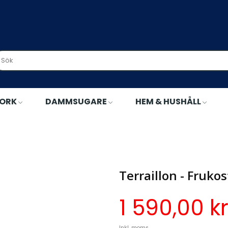
TORK
DAMMSUGARE
HEM & HUSHÅLL
Terraillon - Frukostpaket New Moon Serie - A14968
Terraillon - Fruk
1 590,00 k
Inkl. moms