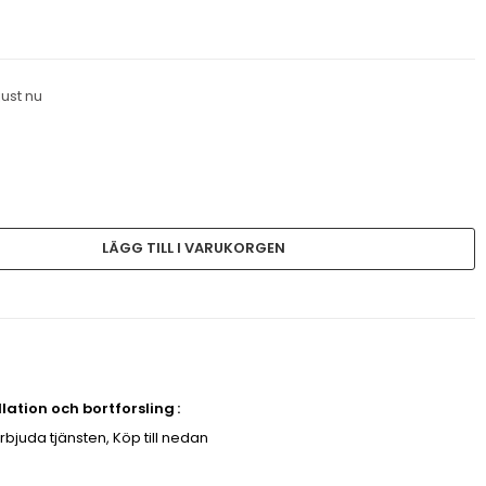
ust nu
LÄGG TILL I VARUKORGEN
allation och bortforsling
erbjuda tjänsten, Köp till nedan