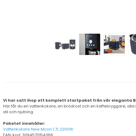
Vi har satt ihop ett komplett startpaket från vår eleganta B
Här får du en vattenkokare, en brödrost och en kaffebryggare, alla i
stil och njutning.
Paketet innehåller:
Vattenkokare New Moon 1,7L 2200W
EAN-kod: 3094570154369