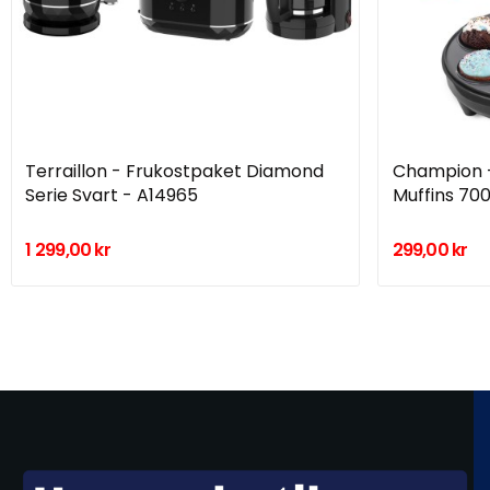
Terraillon - Frukostpaket Diamond
Champion -
Serie Svart - A14965
Muffins 70
1 299,00 kr
299,00 kr