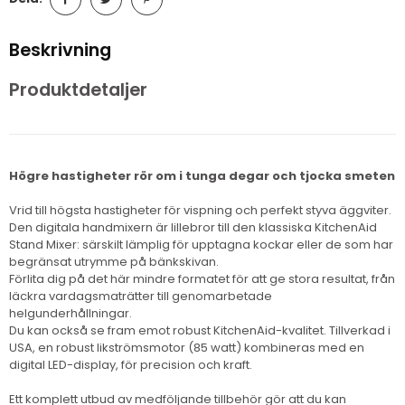
Beskrivning
Produktdetaljer
Högre hastigheter rör om i tunga degar och tjocka smeten
Vrid till högsta hastigheter för vispning och perfekt styva äggviter.
Den digitala handmixern är lillebror till den klassiska KitchenAid
Stand Mixer: särskilt lämplig för upptagna kockar eller de som har
begränsat utrymme på bänkskivan.
Förlita dig på det här mindre formatet för att ge stora resultat, från
läckra vardagsmaträtter till genomarbetade
helgunderhållningar.
Du kan också se fram emot robust KitchenAid-kvalitet. Tillverkad i
USA, en robust likströmsmotor (85 watt) kombineras med en
digital LED-display, för precision och kraft.
Ett komplett utbud av medföljande tillbehör gör att du kan