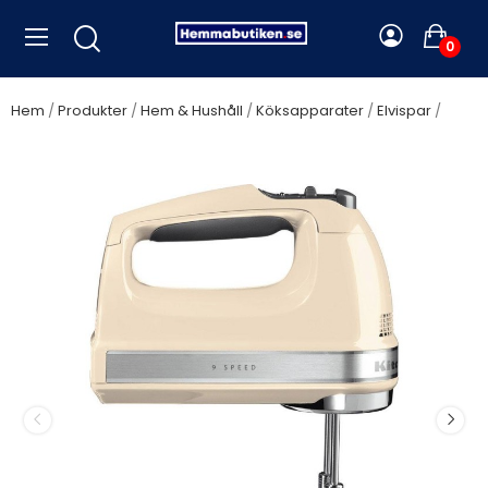
0
Hem
Produkter
Hem & Hushåll
Köksapparater
Elvispar
KitchenAid - Elvisp Almond Cream 5KHM9212EAC - 5KHM9212EAC