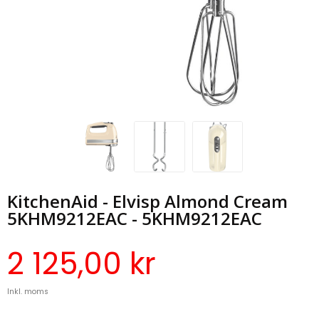
KitchenAid - Elvisp Almond Cream
5KHM9212EAC - 5KHM9212EAC
2 125,00 kr
Inkl. moms