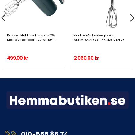
Russell Hobbs - Elvisp 350W
KitchenAid - Elvisp svart
Matte Charcoal - 27151-56 -
5KHM9212EOB - 5KHM9212EOB
A15555
499,00 kr
2 060,00 kr
010-555 86 74