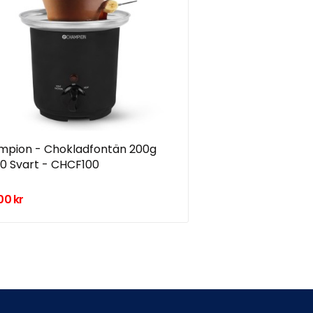
mpion - Chokladfontän 200g
0 Svart - CHCF100
00 kr