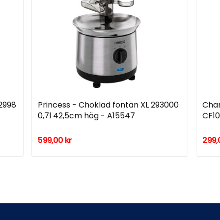
92998
Princess - Choklad fontän XL 293000
Cha
0,7l 42,5cm hög - A15547
CF10
599,00 kr
299,