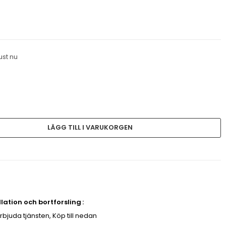
ust nu
LÄGG TILL I VARUKORGEN
allation och bortforsling
erbjuda tjänsten, Köp till nedan