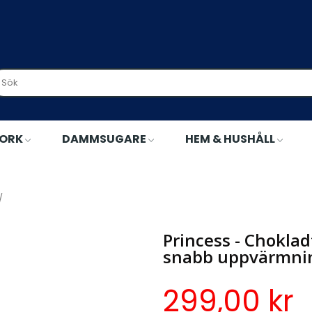
TORK
DAMMSUGARE
HEM & HUSHÅLL
Princess - Chokladfontän 292994 svart rostfri skål med snabb uppv
Princess - Choklad
snabb uppvärmnin
299,00 kr