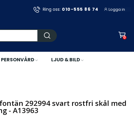
Ring oss:
010-555 86 74
Logga in
0
PERSONVÅRD
LJUD & BILD
ärmning - A13963
fontän 292994 svart rostfri skål med
g - A13963