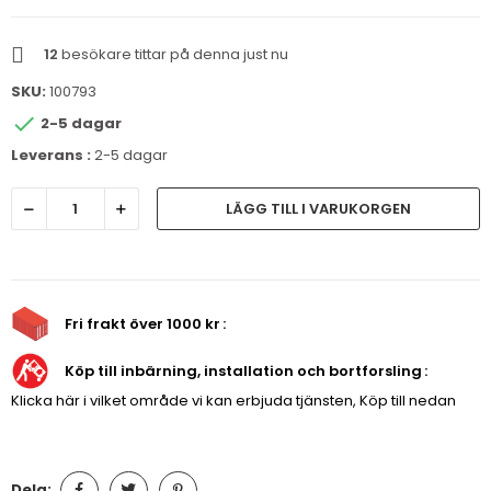
12
besökare tittar på denna just nu
SKU:
100793

2-5 dagar
Leverans :
2-5 dagar
LÄGG TILL I VARUKORGEN
Fri frakt över 1000 kr
Köp till inbärning, installation och bortforsling
Klicka här i vilket område vi kan erbjuda tjänsten, Köp till nedan
Dela: