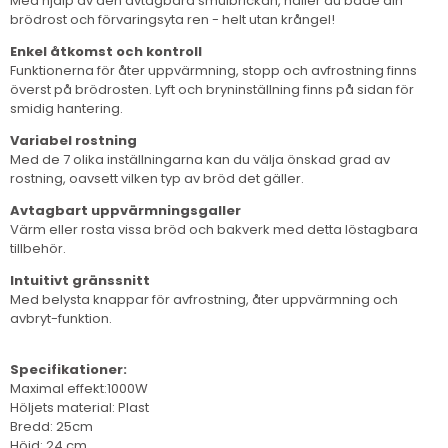
Med hjälp av den avtagbara smulbrickan, håller du både din
brödrost och förvaringsyta ren - helt utan krångel!
Enkel åtkomst och kontroll
Funktionerna för åter uppvärmning, stopp och avfrostning finns
överst på brödrosten. Lyft och bryninställning finns på sidan för
smidig hantering.
Variabel rostning
Med de 7 olika inställningarna kan du välja önskad grad av
rostning, oavsett vilken typ av bröd det gäller.
Avtagbart uppvärmningsgaller
Värm eller rosta vissa bröd och bakverk med detta löstagbara
tillbehör.
Intuitivt gränssnitt
Med belysta knappar för avfrostning, åter uppvärmning och
avbryt-funktion.
Specifikationer:
Maximal effekt:1000W
Höljets material: Plast
Bredd: 25cm
Höjd: 24 cm