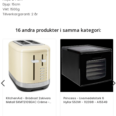
Djup: 15cm
Vikt: 1500g
Tillverkargaranti: 2 år
16 andra produkter i samma kategori:
KitchenAid - Brödrost 2skivors
Princess - Livsmedelstork 6
Metall 5KMT2109EAC Crème -
Hyllor 550W - 112398 - A15549
A13121