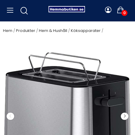
0
Hem
Produkter
Hem & Hushåll
Köksapparater
Braun -
Brödrost HT1510.BK PurShine 2skivors - A12194