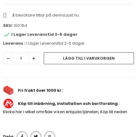
3
besökare tittar på denna just nu
SKU:
100764

I Lager Leveranstid 2-5 dagar
Leverans :
I Lager Leveranstid 2-5 dagar
LÄGG TILL I VARUKORGEN
Fri frakt över 1000 kr
Köp till inbärning, installation och bortforsling
Klicka här i vilket område vi kan erbjuda tjänsten, Köp till nedan
Dela: