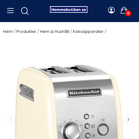
0
Hem
Produkter
Hem & Hushåll
Köksapparater
KitchenAid -
Brödrost 5KMT221EAC 2-skivors Creme - 221EAC