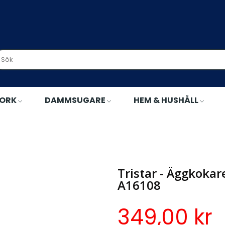
TORK
DAMMSUGARE
HEM & HUSHÅLL
istar - Äggkokare upp till 7ägg Rostfritt lock 350W - A16108
Tristar - Äggkokare
A16108
349,00 kr