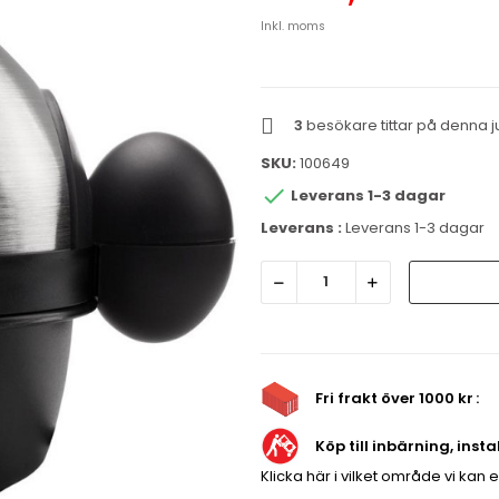
Inkl. moms
3
besökare tittar på denna j
SKU:
100649

Leverans 1-3 dagar
Leverans :
Leverans 1-3 dagar
Fri frakt över 1000 kr
Köp till inbärning, inst
Klicka här i vilket område vi kan 