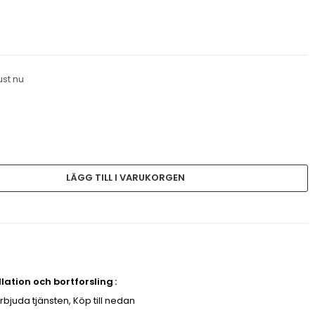
ust nu
LÄGG TILL I VARUKORGEN
allation och bortforsling
erbjuda tjänsten, Köp till nedan