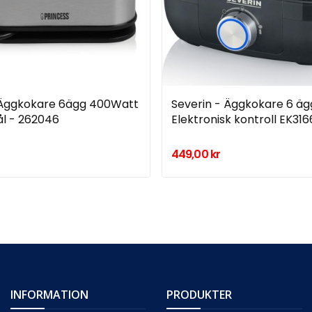
 Äggkokare 6ägg 400Watt
Severin - Äggkokare 6 äg
tål - 262046
Elektronisk kontroll EK31
449,00 kr
INFORMATION
PRODUKTER