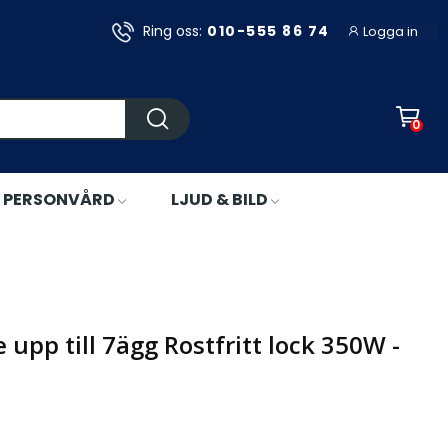
Ring oss:
010-555 86 74
Logga in
0
PERSONVÅRD
LJUD & BILD
 upp till 7ägg Rostfritt lock 350W -