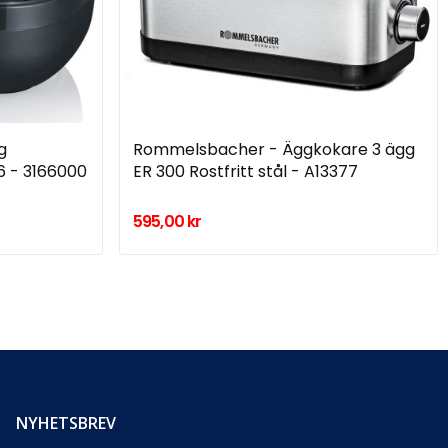
g
Rommelsbacher - Äggkokare 3 ägg
66 - 3166000
ER 300 Rostfritt stål - A13377
595,00 kr
NYHETSBREV