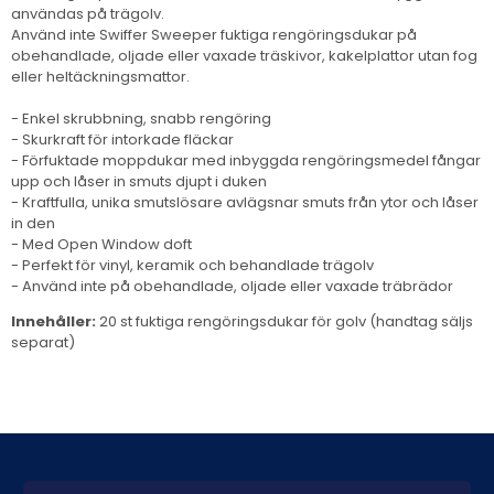
användas på trägolv.
Använd inte Swiffer Sweeper fuktiga rengöringsdukar på
obehandlade, oljade eller vaxade träskivor, kakelplattor utan fog
eller heltäckningsmattor.
- Enkel skrubbning, snabb rengöring
- Skurkraft för intorkade fläckar
- Förfuktade moppdukar med inbyggda rengöringsmedel fångar
upp och låser in smuts djupt i duken
- Kraftfulla, unika smutslösare avlägsnar smuts från ytor och låser
in den
- Med Open Window doft
- Perfekt för vinyl, keramik och behandlade trägolv
- Använd inte på obehandlade, oljade eller vaxade träbrädor
Innehåller:
20 st fuktiga rengöringsdukar för golv (handtag säljs
separat)