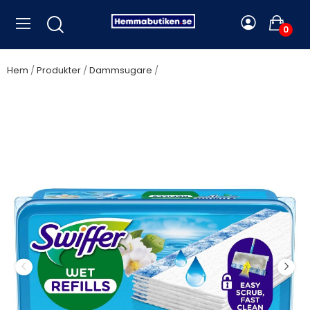
0
Hem
Produkter
Dammsugare
Swiffer - Rengöringsdukar för
golv, 20st Morning Fresh - A14523