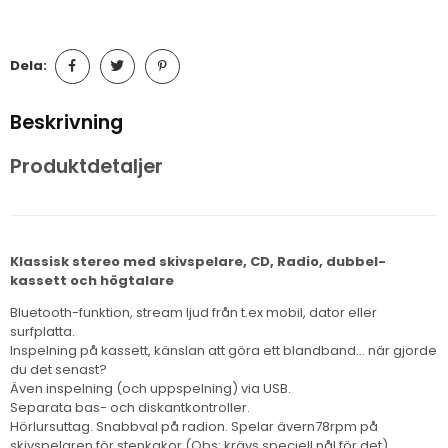
Dela:
Beskrivning
Produktdetaljer
Klassisk stereo med skivspelare, CD, Radio, dubbel-
kassett och högtalare
Bluetooth-funktion, stream ljud från t.ex mobil, dator eller
surfplatta.
Inspelning på kassett, känslan att göra ett blandband… när gjorde
du det senast?
Även inspelning (och uppspelning) via USB.
Separata bas- och diskantkontroller.
Hörlursuttag. Snabbval på radion. Spelar ävern78rpm på
skivspelaren för stenkakor (Obs: krävs speciell nål för det).