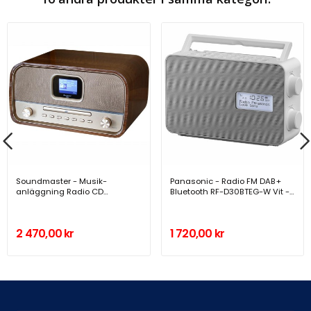
Soundmaster - Musik-
Panasonic - Radio FM DAB+
anläggning Radio CD
Bluetooth RF-D30BTEG-W Vit -
Bluetooth DAB970BR1 Trä -
RF-D30BTEG-W
DAB970BR1
2 470,00 kr
1 720,00 kr