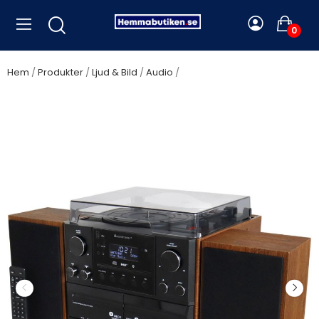
0
Hem
Produkter
Ljud & Bild
Audio
Soundmaster - Musik-
anläggning Vinyl Radio CD Dubbel-kassett Bluetooth Högtalare
MCD5600BR Trä - A12432