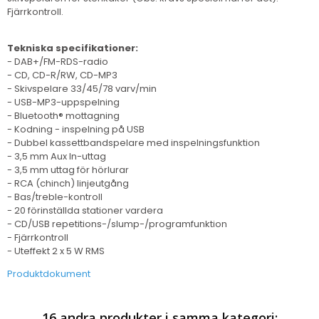
Fjärrkontroll.
Tekniska specifikationer:
- DAB+/FM-RDS-radio
- CD, CD-R/RW, CD-MP3
- Skivspelare 33/45/78 varv/min
- USB-MP3-uppspelning
- Bluetooth® mottagning
- Kodning - inspelning på USB
- Dubbel kassettbandspelare med inspelningsfunktion
- 3,5 mm Aux In-uttag
- 3,5 mm uttag för hörlurar
- RCA (chinch) linjeutgång
- Bas/treble-kontroll
- 20 förinställda stationer vardera
- CD/USB repetitions-/slump-/programfunktion
- Fjärrkontroll
- Uteffekt 2 x 5 W RMS
Produktdokument
16 andra produkter i samma kategori: