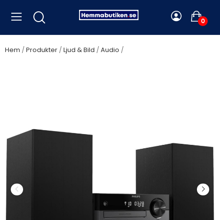
0
Hem
Produkter
Ljud & Bild
Audio
Philips - Musik-anläggning
CD/Radio/Bluetooth/USB 60W TAM4505/12 Svart - A12994