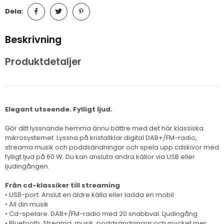
Dela:
Beskrivning
Produktdetaljer
Elegant utseende. Fylligt ljud.
Gör ditt lyssnande hemma ännu bättre med det här klassiska
mikrosystemet. Lyssna på kristallklar digital DAB+/FM-radio,
streama musik och poddsändningar och spela upp cdskivor med
fylligt ljud på 60 W. Du kan ansluta andra källor via USB eller
ljudingången.
Från cd-klassiker till streaming
• USB-port. Anslut en äldre källa eller ladda en mobil
• All din musik
• Cd-spelare. DAB+/FM-radio med 20 snabbval. Ljudingång
• Bluetooth. Streama, musik, poddsändningar och mycket mer