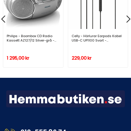
Philips - Boombox CD Radio
Celly - Hörlurar Earpods Kabel
Kassett AZ127/12 Silver-grå -
USB-C UP1100 Svart -
AZ127/12
UP1100TYPECBK
1 295,00 kr
229,00 kr