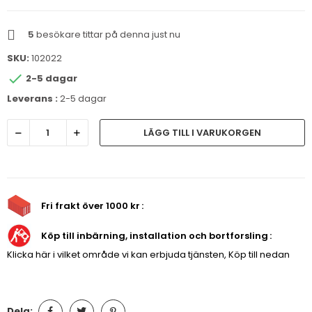
5
besökare tittar på denna just nu
SKU:
102022

2-5 dagar
Leverans :
2-5 dagar
LÄGG TILL I VARUKORGEN
Fri frakt över 1000 kr
Köp till inbärning, installation och bortforsling
Klicka här i vilket område vi kan erbjuda tjänsten, Köp till nedan
Dela: