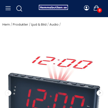
0
Hem
Produkter
Ljud & Bild
Audio
Denver - Klockradio
Projektion Dubbla alarm CPR-710 - CPR-710