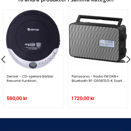
Denver - CD-spelare Bärbar
Panasonic - Radio FM DAB+
Resume-funktion
Bluetooth RF-D30BTEG-K Svart
Antiskakminne DMP-391 -
- RF-D30BTEG-K
DMP-391
590,00 kr
1 720,00 kr