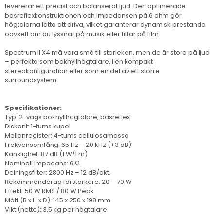
levererar ett precist och balanserat ljud. Den optimerade
basreflexkonstruktionen och impedansen på 6 ohm gör
högtalarna lätta att driva, vilket garanterar dynamisk prestanda
oavsett om du lyssnar på musik eller tittar på film.
Spectrum II X4 må vara små till storleken, men de är stora på ljud
– perfekta som bokhyllhögtalare, i en kompakt
stereokonfiguration eller som en del av ett större
surroundsystem.
Specifikationer:
Typ: 2-vägs bokhyllhögtalare, basreflex
Diskant: 1-tums kupol
Mellanregister: 4-tums cellulosamassa
Frekvensomfång: 65 Hz – 20 kHz (±3 dB)
Känslighet: 87 dB (1 W/1 m)
Nominell impedans: 6 Ω
Delningsfilter: 2800 Hz – 12 dB/okt.
Rekommenderad förstärkare: 20 – 70 W
Effekt: 50 W RMS / 80 W Peak
Mått (B x H x D): 145 x 256 x 198 mm
Vikt (netto): 3,5 kg per högtalare