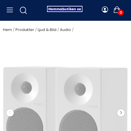
0
Hem
Produkter
Ljud & Bild
Audio
Tangent - Högtalare 2-vägs
Spectrum X4 II Vita - A16013