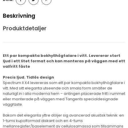
Beskrivning
Produktdetaljer
Ett par kompakta bokhyllhögtalare i vitt. Levererar stort
ljud i ett litet format och kan monteras på väggen med ett
valfritt fäste
Precis ljud. Tidlös design
Spectrum II X4 levereras som ett par kompakta bokhyllhögtalare i
vitt. Med sitt eleganta utseende och smala form smälter de
naturligt in i alla moderna hem – antingen placerade fritt i rummet
eller monterade på väggen med Tangents specialdesignade
väggfäste.
Bakom det eleganta yttre döljer sig avancerad akustisk teknik: en
1-tums kupolformad diskant och en 4-tums
mellanregister/baselement av cellulosamassa som tillsammans