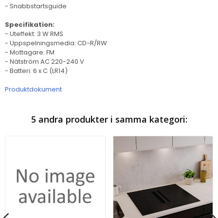
- Snabbstartsguide
Specifikation:
- Uteffekt: 3 W RMS
- Uppspelningsmedia: CD-R/RW
- Mottagare: FM
- Nätström AC 220-240 V
- Batteri: 6 x C (LR14)
Produktdokument
5 andra produkter i samma kategori: