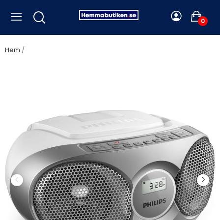
0
Hem
Philips - Boombox CD Radio AZ215S/12 Silver - AZ215S/12