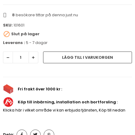
8
besökare tittar på denna just nu
SKU:
101601

Slut på lager
Leverans :
5 - 7 dagar
LÄGG TILL I VARUKORGEN
Fri frakt över 1000 kr
Köp till inbärning, installation och bortforsling
Klicka här i vilket område vi kan erbjuda tjänsten, Köp till nedan
Dela: