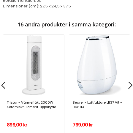
Rotation funktion: Ja
Dimensioner (cm): 27,5 x 24,5 x 37,5
16 andra produkter i samma kategori:
Tristar - Värmefläkt 2000W
Beurer - Luftfuktare LB37 Vit -
Keramiskt Element Tippskydd -
B68113
KA-5088
899,00 kr
799,00 kr