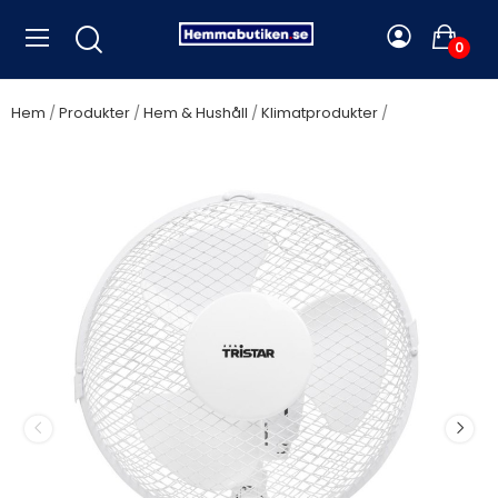
0
Hem
Produkter
Hem & Hushåll
Klimatprodukter
Tristar -
Bordsfläkt 23cm med 2 hastigheter - A13650