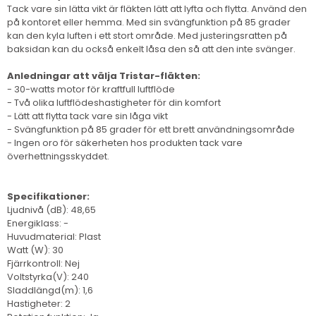
Tack vare sin lätta vikt är fläkten lätt att lyfta och flytta. Använd den
på kontoret eller hemma. Med sin svängfunktion på 85 grader
kan den kyla luften i ett stort område. Med justeringsratten på
baksidan kan du också enkelt låsa den så att den inte svänger.
Anledningar att välja Tristar-fläkten:
- 30-watts motor för kraftfull luftflöde
- Två olika luftflödeshastigheter för din komfort
- Lätt att flytta tack vare sin låga vikt
- Svängfunktion på 85 grader för ett brett användningsområde
- Ingen oro för säkerheten hos produkten tack vare
överhettningsskyddet.
Specifikationer:
Ljudnivå (dB): 48,65
Energiklass: -
Huvudmaterial: Plast
Watt (W): 30
Fjärrkontroll: Nej
Voltstyrka(V): 240
Sladdlängd(m): 1,6
Hastigheter: 2