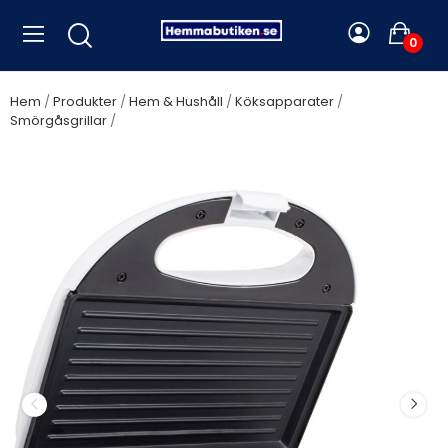
0
Hem
Produkter
Hem & Hushåll
Köksapparater
Smörgåsgrillar
Tristar - Smörgåsgrill SA-3050 22X13cm 750W
Panini - A13626