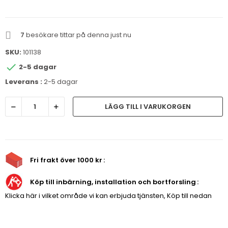
7
besökare tittar på denna just nu
SKU:
101138

2-5 dagar
Leverans :
2-5 dagar
LÄGG TILL I VARUKORGEN
Fri frakt över 1000 kr
Köp till inbärning, installation och bortforsling
Klicka här i vilket område vi kan erbjuda tjänsten, Köp till nedan