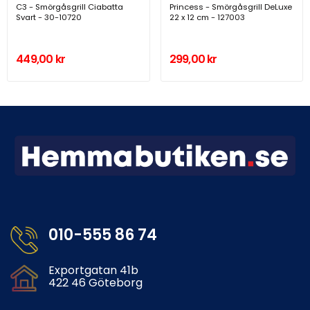
C3 - Smörgåsgrill Ciabatta
Princess - Smörgåsgrill DeLuxe
Svart - 30-10720
22 x 12 cm - 127003
449,00 kr
299,00 kr
010-555 86 74
Exportgatan 41b
422 46 Göteborg