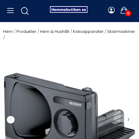
0
Hem
Produkter
Hem & Hushåll
Köksapparater
Skärmaskiner
Severin - Skärmaskin Vikbar AS 9578 svart - A14741