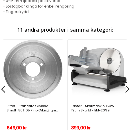
- 0-15 mm tjocklek på skivorna
- Löstagbar klinga för enkel rengöring
- Fingerskydd
11 andra produkter i samma kategori:
Ritter - Standardskivblad
Tristar - Skärmaskin 150W -
Smoth 501.105 Fino,Orbis,Sigma
19cm Skärbl - EM-2099
- A14554
649,00 kr
899,00 kr