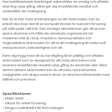
Den tysktillverkade skärklingan säkerställer en smidig och effektiv
skärning varje gång, vilket ger dig enastående resultat och
underlättar din matlagning.
När du är klar med användningen av din skärmaskin, kan du
enkelt vika ihop den till en kompakt storlek för bekväm förvaring
på valfri plats i ditt kök. Den smidiga vikfunktionen gör att du kan
spara utrymme och hålla din arbetsyta organiserad när
maskinen inte är i bruk. Investera i denna praktiska och
högkvalitativa skärmaskin för att ta din matlagning till nästa nivå
med precision, bekvämlighet och stil.
Känn dig trygg med att du har tillgång till en pålitlig och effektiv
skärmaskin som är designad för att möta dina behov och
leverera enastående resultat varje gång du använder den. Med
denna vikbara skärmaskin kan du utforska nya kulinariska
möjligheter och skapa vackra skivor av dina favoritlivsmedel med
lätthet och precision.
Specifikationer:
- Effekt: 100W
- Vikbar för enkel förvaring
- Klinga i rostfrittstål från RSG Solingen