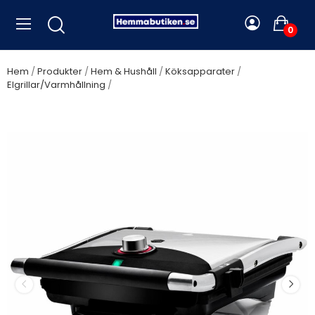
0
Hem
Produkter
Hem & Hushåll
Köksapparater
Elgrillar/Varmhållning
OBH Nordica - Paninigrill Easy BBQ 7104 -
51317104