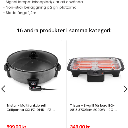
- Signal lampa: inkopplad/klar att använda
- Non-stick beläggning på grillplattorna
- Sladdlängd 1,2m
16 andra produkter i samma kategori:
Tristar - Multifunktionell
Tristar - El-grill för bord BQ-
Grillpanna XXL PZ-9145 - PZ-
2813 37X21cm 2000W - BQ-
9145
2813
599,00 kr
349,00 kr